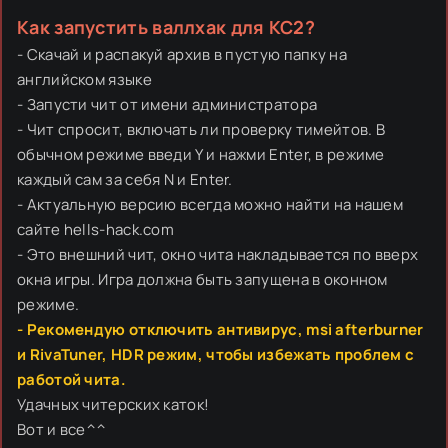
Как запустить валлхак для КС2?
- Скачай и распакуй архив в пустую папку на
английском языке
- Запусти чит от имени администратора
- Чит спросит, включать ли проверку тимейтов. В
обычном режиме введи Y и нажми Enter, в режиме
каждый сам за себя N и Enter.
- Актуальную версию всегда можно найти на нашем
сайте hells-hack.com
- Это внешний чит, окно чита накладывается по вверх
окна игры. Игра должна быть запущена в оконном
режиме.
- Рекомендую отключить антивирус, msi afterburner
и RivaTuner, HDR режим, чтобы избежать проблем с
работой чита.
Удачных читерских каток!
Вот и все^^