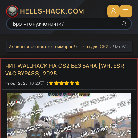
HELLS-HACK.COM
Адовое сообщество геймеров!
»
Читы для CS2
» Чит Wallhack на CS2 без бана [Wh, ESP, Vac Bypass] 2025
ЧИТ WALLHACK НА CS2 БЕЗ БАНА [WH, ESP,
VAC BYPASS] 2025
14 окт 2025, 18:20
1
2
3
4
5
3