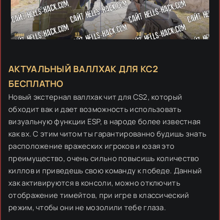
АКТУАЛЬНЫЙ ВАЛЛХАК ДЛЯ КС2
БЕСПЛАТНО
Новый экстернал валлхак чит для CS2, который
обходит вак и дает возможность использовать
визуальную функции ESP, в народе более известная
как вх. С этим читом ты гарантированно будишь знать
расположение вражеских игроков и юзая это
преимущество, очень сильно повысишь количество
киллов и приведешь свою команду к победе. Данный
хак активируются в консоли, можно отключить
отображение тимейтов, при игре в классический
режим, чтобы они не мозолили тебе глаза.