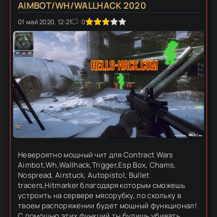
AIMBOT/WH/WALLHACK 2020
01 май 2020, 12:21
1
2
3
4
5
0
Невероятно мощный чит для Contract Wars
Aimbot,Wh,Wallhack,Trigger,Esp Box, Chams,
Nospread, Airstuck, Autopistol, Bullet
tracers,Hitmarker благодаря которым сможешь
устроить на сервере мясорубку, по скольку в
твоем распоряжении будет мощный функционал!
С помощью этих функций ты будишь убивать