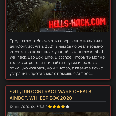
Предлагаю тебе скачать совершенно новый чит
для Contract Wars 2021, в нем было реализовано
множество полезных функций, таких как: Aimbot,
Wallhack, Esp Box, Line, Distance. Чтобы ты мог не
только определить и найти других игроков с
помощью wallhack, но и быстро, а главное точно
устранить противника с помощью Aimbot.
Данный хак для CW не только обладает самыми
необходимыми...
ЧИТ ДЛЯ CONTRACT WARS CHEATS
AIMBOT, WH, ESP BOX 2020
0
12 июн 2020, 09:39
1
2
3
4
5
0