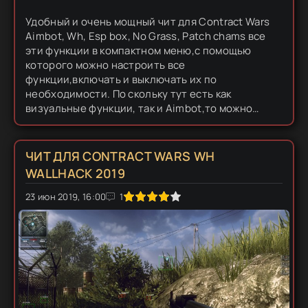
Удобный и очень мощный чит для Contract Wars
Aimbot, Wh, Esp box, No Grass, Patch chams все
эти функции в компактном меню,с помощью
которого можно настроить все
функции,включать и выключать их по
необходимости. По скольку тут есть как
визуальные функции, так и Aimbot,то можно
считать этот хак Multihack и он подойдет как для
легит игры,Ведь тут есть Wallhack и Esp,так он
и...
ЧИТ ДЛЯ CONTRACT WARS WH
WALLHACK 2019
23 июн 2019, 16:00
1
2
3
4
5
1