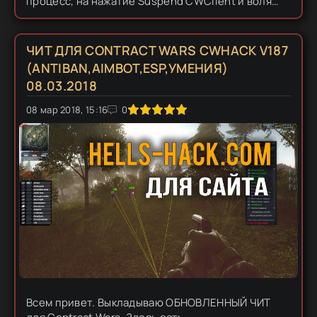
процесс, на нажатие Suspend CWClient и воля
активируем читы. Открыть меню ЧИТА в игре на
HOME Записал видео на всякий...
ЧИТ ДЛЯ CONTRACT WARS CWHACK V187
(ANTIBAN,AIMBOT,ESP,УМЕНИЯ)
08.03.2018
0
08 мар 2018, 15:16
1
2
3
4
5
0
Всем привет. Выкладываю ОБНОВЛЕННЫЙ ЧИТ