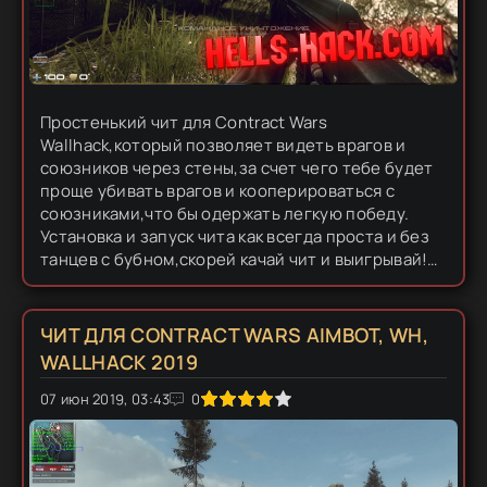
Простенький чит для Contract Wars
Wallhack,который позволяет видеть врагов и
союзников через стены,за счет чего тебе будет
проще убивать врагов и кооперироваться с
союзниками,что бы одержать легкую победу.
Установка и запуск чита как всегда проста и без
танцев с бубном,скорей качай чит и выигрывай!
Распакуй архив и скопируй папку "Managed" с
заменой в...
ЧИТ ДЛЯ CONTRACT WARS AIMBOT, WH,
WALLHACK 2019
0
07 июн 2019, 03:43
1
2
3
4
5
0