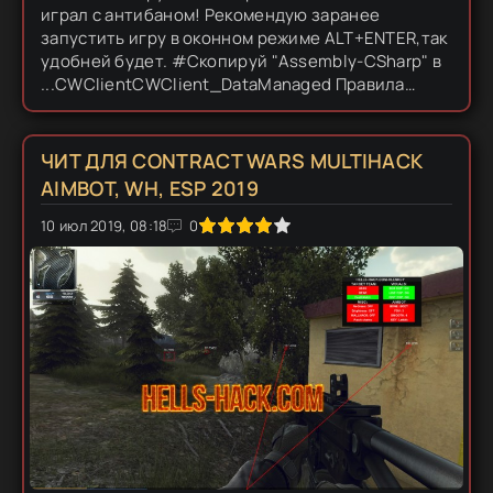
играл с антибаном! Рекомендую заранее
запустить игру в оконном режиме ALT+ENTER,так
удобней будет. #Скопируй "Assembly-CSharp" в
...CWClientCWClient_DataManaged Правила
изменились,новый Аимбот нужно запускать до
запуска игры. Запусти чит, запусти...
ЧИТ ДЛЯ CONTRACT WARS MULTIHACK
AIMBOT, WH, ESP 2019
10 июл 2019, 08:18
1
2
3
4
5
0