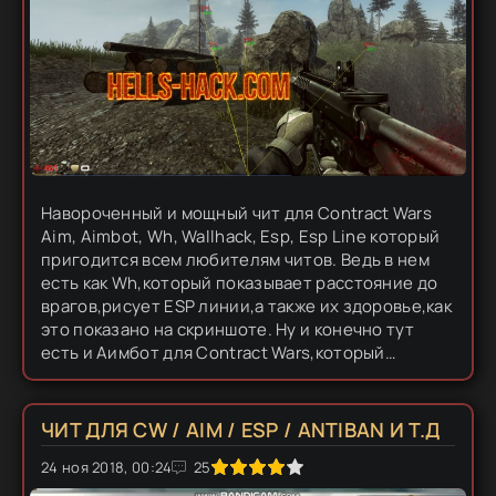
Навороченный и мощный чит для Contract Wars
Aim, Aimbot, Wh, Wallhack, Esp, Esp Line который
пригодится всем любителям читов. Ведь в нем
есть как Wh,который показывает расстояние до
врагов,рисует ESP линии,а также их здоровье,как
это показано на скриншоте. Ну и конечно тут
есть и Аимбот для Contract Wars,который
немного кривоват,но его хватает,что сделать
несколько десятков...
ЧИТ ДЛЯ CW / AIM / ESP / ANTIBAN И Т.Д
0
24 ноя 2018, 00:24
1
2
3
4
5
25