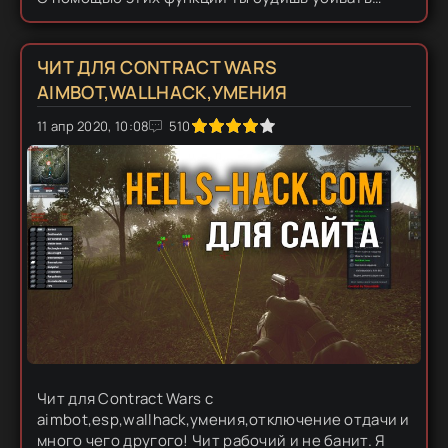
целые отряды, без какого-либо напряга.
Вооружившись аимботом на контракт варс и вх...
ЧИТ ДЛЯ CONTRACT WARS
AIMBOT,WALLHACK,УМЕНИЯ
0
11 апр 2020, 10:08
1
2
3
4
5
510
Чит для Contract Wars с
aimbot,esp,wallhack,умения,отключение отдачи и
много чего другого! Чит рабочий и не банит. Я