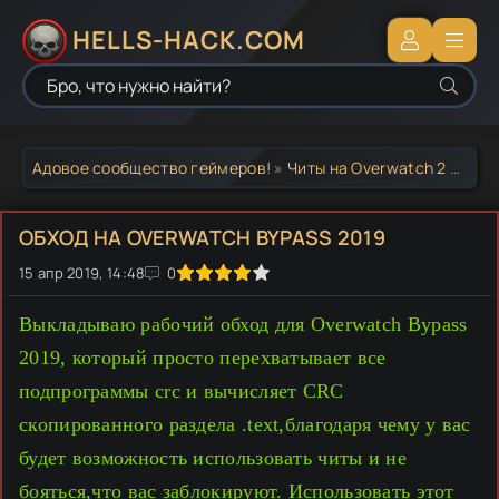
HELLS-HACK.COM
Адовое сообщество геймеров!
»
Читы на Overwatch 2
» Обход на Overwatch Bypass 2019
ОБХОД НА OVERWATCH BYPASS 2019
15 апр 2019, 14:48
1
2
3
4
5
0
Выкладываю рабочий обход для Overwatch Bypass
2019, который просто перехватывает все
подпрограммы crc и вычисляет CRC
скопированного раздела .text,благодаря чему у вас
будет возможность использовать читы и не
бояться,что вас заблокируют. Использовать этот