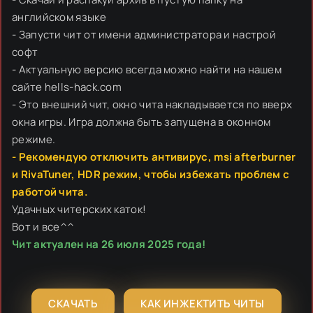
английском языке
- Запусти чит от имени администратора и настрой
софт
- Актуальную версию всегда можно найти на нашем
сайте hells-hack.com
- Это внешний чит, окно чита накладывается по вверх
окна игры. Игра должна быть запущена в оконном
режиме.
- Рекомендую отключить антивирус, msi afterburner
и RivaTuner, HDR режим, чтобы избежать проблем с
работой чита.
Удачных читерских каток!
Вот и все^^
Чит актуален на 26 июля 2025 года!
СКАЧАТЬ
КАК ИНЖЕКТИТЬ ЧИТЫ