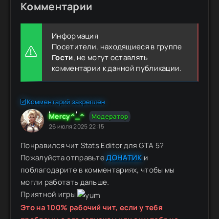
Комментарии
Информация
Посетители, находящиеся в группе
Гости
, не могут оставлять
комментарии к данной публикации.
Комментарий закреплен
Mercy^_^
Модератор
26 июля 2025 22:15
Понравился чит Stats Editor для GTA 5?
Пожалуйста отправьте
ДОНАТИК
и
поблагодарите в комментариях, чтобы мы
могли работать дальше.
Приятной игры
Это на 100% рабочий чит, если у тебя