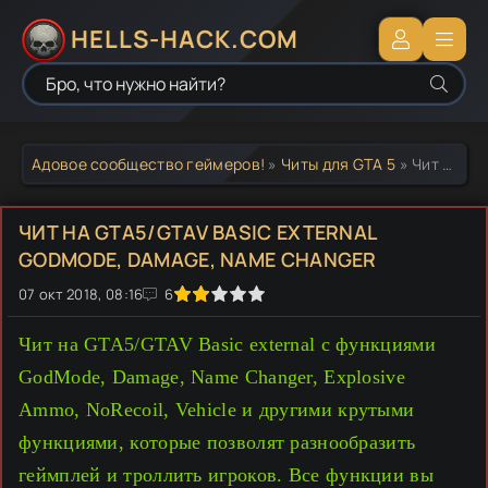
HELLS-HACK.COM
Адовое сообщество геймеров!
»
Читы для GTA 5
» Чит на GTA5/GTAV Basic external GodMode, Damage, Name Changer
ЧИТ НА GTA5/GTAV BASIC EXTERNAL
GODMODE, DAMAGE, NAME CHANGER
07 окт 2018, 08:16
1
2
3
4
5
6
Чит на GTA5/GTAV Basic external с функциями
GodMode, Damage, Name Changer, Explosive
Ammo, NoRecoil, Vehicle и другими крутыми
функциями, которые позволят разнообразить
геймплей и троллить игроков. Все функции вы