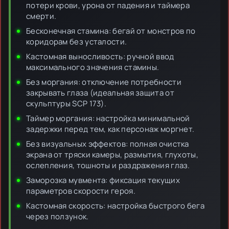
потери крови, урона от падения и таймера
смерти.
Бесконечная стамина: бегай от монстров по
коридорам без усталости.
Кастомная выносливость: ручной ввод
максимального значения стамины.
Без моргания: отключение потребности
закрывать глаза (идеальная защита от
скульптуры SCP 173).
Таймер моргания: настройка минимальной
задержки перед тем, как персонаж моргнет.
Без визуальных эффектов: полная очистка
экрана от тряски камеры, размытия, глухоты,
ослепления, тошноты и раздражения глаз.
Заморозка мувмента: фиксация текущих
параметров скорости героя.
Кастомная скорость: настройка быстрого бега
через ползунок.