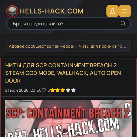
HELLS-HACK.COM
Адовое сообщество геймеров!
»
Читы для прочих игр
» Читы для SCP Containment Breach 2 Steam God mode, Wallhack, Auto open door
ЧИТЫ ДЛЯ SCP CONTAINMENT BREACH 2
STEAM GOD MODE, WALLHACK, AUTO OPEN
DOOR
21 июн 2026, 20:55
1
2
3
4
5
3