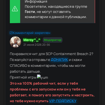
Информация
Посетители, находящиеся в группе
Гости
, не могут оставлять
комментарии к данной публикации.
Комментарий закреплен
Mercy^_^
Модератор
21 июня 2026 20:56
Понравился чит для SCP Containment Breach 2?
Пожалуйста отправьте
ДОНАТИК
и скажи
СПАСИБО в комментариях, чтобы мы могли
работать дальше.
Приятной игры
Это на 100% рабочий чит, если у тебя
проблемы с его запуском или он у тебя не
работает, я помогу его запустить и настроить,
но тебе нужно купить
VIP-ПОДПИСКУ