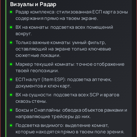
Визуалы и Радар
Радар комплекса: стилизованная ЕСП карта зоны
содержания прямо на твоем экране.
ВХ на комнаты: подсветка всех помещений
вокруг.
Только важные комнаты: умный фильтр,
оставляющий на экране только ключевые
сюжетные локации.
Маркер текущей комнаты: точное отображение
твоей геопозиции.
ЕСП на лут (Item ESP): подсветка аптечек,
документов и ключ карт.
ВХ на сущности: подсветка всех SCP и врагов
сквозь стены.
Боксы и Снаплайны: обводка объектов рамками и
направляющие трейсеры до них.
Подсветка видимого: выделение комнат,
которые находятся прямо в твоем поле зрения.