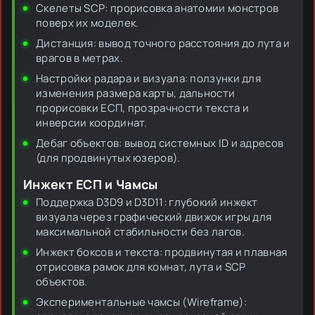
Скелеты SCP: прорисовка анатомии монстров
поверх их моделек.
Дистанция: вывод точного расстояния до лута и
врагов в метрах.
Настройки радара и визуала: ползунки для
изменения размера карты, дальности
прорисовки ЕСП, прозрачности текста и
инверсии координат.
Дебаг объектов: вывод системных ID и адресов
(для продвинутых юзеров).
Инжект ЕСП и Чамсы
Поддержка D3D9 и D3D11: глубокий инжект
визуала через графический движок игры для
максимальной стабильности без лагов.
Инжект боксов и текста: продвинутая и плавная
отрисовка рамок для комнат, лута и SCP
объектов.
Экспериментальные чамсы (Wireframe):