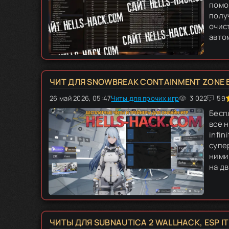
помо
полу
очис
автом
ЧИТ ДЛЯ SNOWBREAK CONTAINMENT ZONE 
26 май 2026, 05:47
Читы для прочих игр
100
1
2
3 022
3
4
5
59
Бесп
все н
infin
супе
ними
на дв
ЧИТЫ ДЛЯ SUBNAUTICA 2 WALLHACK, ESP I