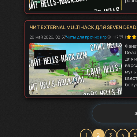
разно
ЧИТ EXTERNAL MULTIHACK ДЛЯ SEVEN DEADL
20 май 2026, 02:57
40
Читы для прочих игр
1
2
3
4
117
5
1
Фана
Dead
для 
верс
муль
квес
безу
1
2
3
4
5