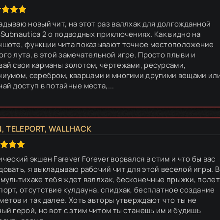
адываю новый чит, на этот раз валлхак для долгожданной
 Subnautica 2 о подводных приключениях. Как видно на
ншоте, функции чита показывают точное местоположение
ого лута, в этой замечательной игре. Просто плыви и
вай свои карманы золотом, чертежами, ресурсами,
ниумом, серебром, кварцами и многими другими вещами ил
ай доступ в потайные места,...
, TELEPORT, WALLHACK
ческий экшен Farever Forever ворвался в стим и что бы вас
довать, я выкладываю рабочий чит для этой веселой игры. В
 мультихаке тебя ждет валлхак, бесконечные прыжки, полет
порт, отсутствие кулдауна, спидхак, бесплатное создание
метов и так далее. Хоть авторы утверждают что ты не
ный герой, но вот с этим читом ты станешь им и будишь