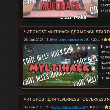
беск
визу
ЧИТ GHOST MULTIHACK ДЛЯ MONGIL STAR DI
06 июн 2026, 13:29
Читы для прочих игр
80
1
2
3
420
4
5
3
Топов
мощн
теле
можн
Поск
запа
горяч
ЧИТ GHOST ДЛЯ NEVERNESS TO EVERNESS N
06 июн 2026, 13:17
Читы для прочих игр
80
1
2
3
890
4
5
10