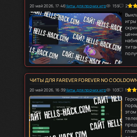
20 май 2026, 17:46
Читы для прочих игр
100
1
2
3
4
159
5
2
Выкл
игры
скри
ценн
наби
тита
получ
ЧИТЫ ДЛЯ FAREVER FOREVER NO COOLDOWN
20 май 2026, 16:39
100
Читы для прочих игр
1
2
3
4
103
5
1
Герои
пора
этом
теле
пред
глав