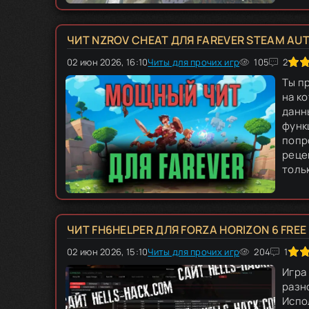
ЧИТ NZROV CHEAT ДЛЯ FAREVER STEAM AUT
02 июн 2026, 16:10
Читы для прочих игр
60
1
2
3
4
105
5
2
Ты п
на ко
данн
функ
попр
реце
тольк
ЧИТ FH6HELPER ДЛЯ FORZA HORIZON 6 FREE
02 июн 2026, 15:10
Читы для прочих игр
60
1
2
3
4
204
5
1
Игра 
разн
Испо