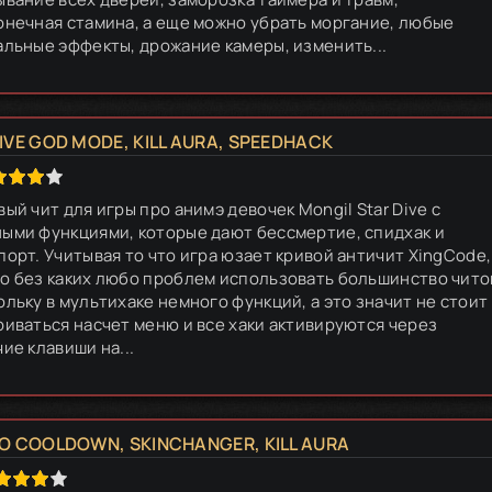
онечная стамина, а еще можно убрать моргание, любые
альные эффекты, дрожание камеры, изменить...
VE GOD MODE, KILL AURA, SPEEDHACK
ый чит для игры про анимэ девочек Mongil Star Dive с
ыми функциями, которые дают бессмертие, спидхак и
порт. Учитывая то что игра юзает кривой античит XingCode,
о без каких любо проблем использовать большинство чито
ольку в мультихаке немного функций, а это значит не стоит
риваться насчет меню и все хаки активируются через
ие клавиши на...
O COOLDOWN, SKINCHANGER, KILL AURA