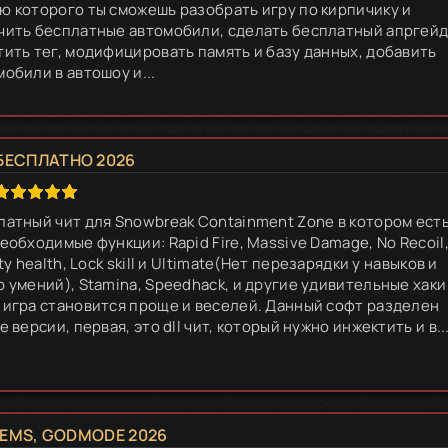
ю которого ты сможешь разобрать игру по кирпичику и
чить бесплатные автомобили, сделать бесплатный апргейд
тить тег, модифицировать память и базу данных, добавить
обили в автошоу и...
БЕСПЛАТНО 2026
латный чит для Snowbreak Containment Zone в котором ест
еобходимые функции: Rapid Fire, Massive Damage, No Recoil
ity health, Lock skill и Ultimate(Нет перезарядки у навыков и
р умений), Stamina, Speedhack, и другие удивительные хаки
 игра становится проще и веселей. Данный софт разделен
е версии, первая, это dll чит, который нужно инжектить и в..
TEMS, GODMODE 2026