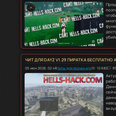
Прош
поэт
чтоб
мног
функ
дост
убийс
ЧИТ ДЛЯ DAYZ V1.29 ПИРАТКА БЕСПЛАТНО 
05 июн 2026, 02:48
Читы для прочих игр
100
1
2
10 682
3
4
5
8
Акту
рабо
Данн
сейч
данн
наво
визуа