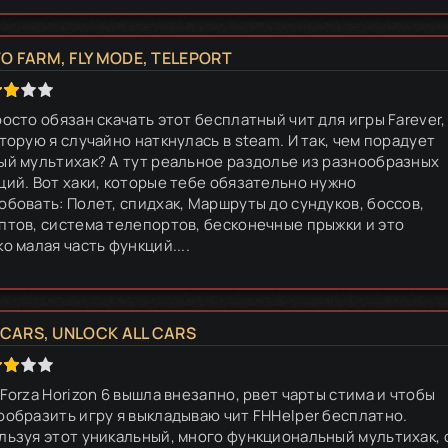
O FARM, FLY MODE, TELEPORT
росто обязан скачать этот бесплатный чит для игры Farever,
торую я случайно наткнулась в steam. И так, чем порадует
ый мультихак? А тут реальное раздолье из разнообразных
ций. Вот хаки, которые тебе обязательно нужно
обовать: Полет, спидхак, Маршруты до сундуков, боссов,
птов, система телепортов, бесконечные прыжки и это
о малая часть функций....
 CARS, UNLOCK ALL CARS
Forza Horizon 6 вышла внезапно, рвет чарты стима и чтобы
ообразить игру я выкладываю чит FHHelper бесплатно.
льзуя этот уникальный, много функциональный мультихак, 