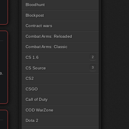
Bloodhunt
Blockpost
Contract wars
Combat Arms: Reloaded
Combat Arms: Classic
CS 1.6
Читы для CS1.6 [Steam]
CS Source
в.
Читы для CS1.6 [Пиратка]
Читы на CSS Steam
CS2
Читы на CSS Пиратка
CSGO
Читы на CSSv34
Call of Duty
COD WarZone
Dota 2