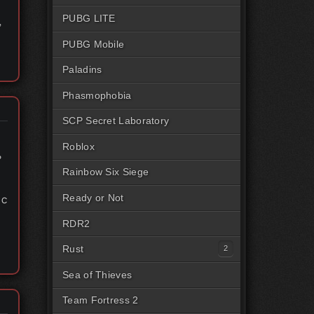
PUBG LITE
,
PUBG Mobile
Paladins
Phasmophobia
SCP Secret Laboratory
Roblox
ь
,
Rainbow Six Siege
 с
Ready or Not
RDR2
.
Rust
Читы на Rust Steam
Sea of Thieves
Читы на Rust Пиратка
Team Fortress 2