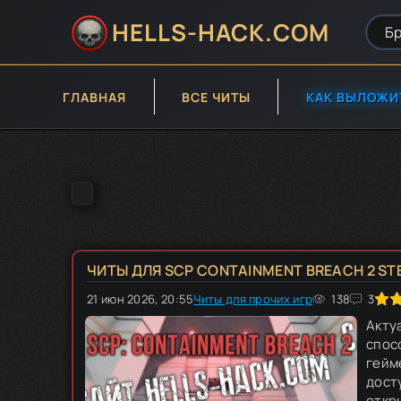
HELLS-HACK.COM
ГЛАВНАЯ
ВСЕ ЧИТЫ
КАК ВЫЛОЖИ
ЧИТЫ ДЛЯ SCP CONTAINMENT BREACH 2 ST
21 июн 2026, 20:55
Читы для прочих игр
60
1
2
3
4
138
5
3
Акту
спос
гейм
дост
откр