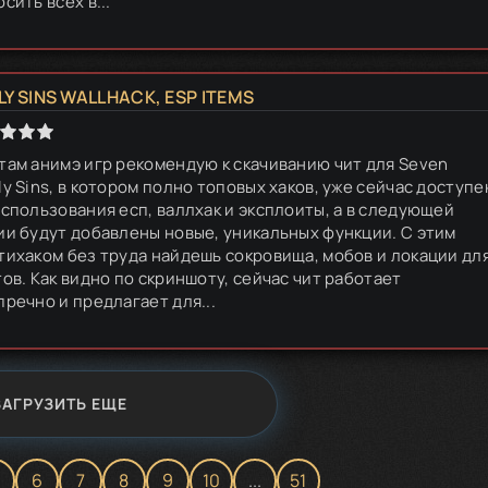
сить всех в...
Y SINS WALLHACK, ESP ITEMS
там анимэ игр рекомендую к скачиванию чит для Seven
ly Sins, в котором полно топовых хаков, уже сейчас доступе
использования есп, валлхак и эксплоиты, а в следующей
ии будут добавлены новые, уникальных функции. С этим
тихаком без труда найдешь сокровища, мобов и локации дл
тов. Как видно по скриншоту, сейчас чит работает
пречно и предлагает для...
ЗАГРУЗИТЬ ЕЩЕ
6
7
8
9
10
...
51