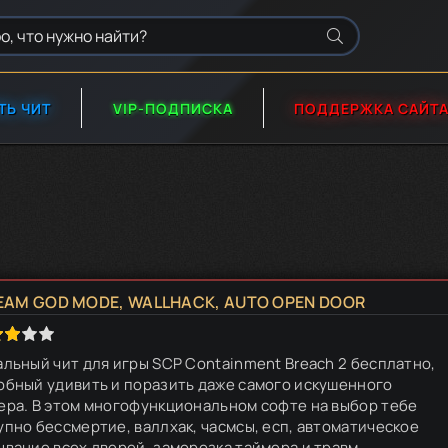
ТЬ ЧИТ
VIP-ПОДПИСКА
ПОДДЕРЖКА САЙТ
EAM GOD MODE, WALLHACK, AUTO OPEN DOOR
альный чит для игры SCP Containment Breach 2 бесплатно,
обный удивить и поразить даже самого искушенного
ера. В этом многофункциональном софте на выбор тебе
упно бессмертие, валлхак, часмсы, есп, автоматическое
ывание всех дверей, заморозка таймера и травм,