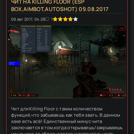
ЧИТ НА KILLING FLOOR (ESP
BOX,AIMBOT,AUTOSHOT) 09.08.2017
09 авг 2017, 04:29
1
2
3
4
5
1
Чит для Killing Floor с таким количеством
функций,что забываешь как тебя звать. В данном
хаке есть всё! Единственный минус чита
заключается в том,когда открываешь/закрываешь
меню хака,то сбрасывается чувствительность