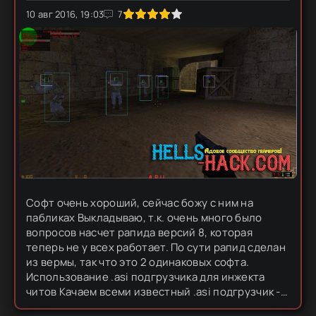
10 авг 2016, 19:03
1
2
3
4
5
7
Софт очень хороший, сейчас божу с ним на
пабликах Выкладываю, т.к. очень много было
вопросов насчет рапида версий 8, которая
теперь не у всех работает. По сути рапид сделан
из вермы, так что это 2 одинаковых софта.
Использование .asi подгрузчика для инжекта
читов Качаем всеми известный .asi подгрузчик -
скачать Кидаем его в папку Half-Life и в эту же