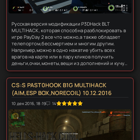
Русская версия модификации P3DHack BLT
MULTIHACK, которая способна разблокировать в
игре PayDay 2 все что можно,а также обладает
телепортом,бессмертием и многим другим.
Например,можно в одно нажатие убить всех
врагов на карте или в пару кликов получить
деньги,очки,монеты,вещи из дополнений и кучу
других весёлых штук! В данной версии я не
встречала вылетов,но рекомендую...
CS:S PAST0HOOK B1G MULTIHACK
(AIM,ESP BOX,NORECOIL) 10.12.2016
0
10 дек 2016, 18:19
1
2
3
4
5
14