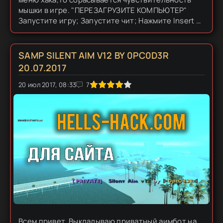
мышки в игре. "ПЕРЕЗАГРУЗИТЕ КОМПЬЮТЕР"
Запустите игру; Запустите чит; Нажмите Insert и
активируйте функции курсором; Зайдите в
настройки>Мышка и...
SAMP SILENT AIM V12 BY 0PC0D3R
20.07.2017
20 июл 2017, 08:33
1
2
3
4
5
7
Всем привет. Выкладываю приватный аимбот на