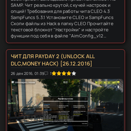
SAMP. Чит реально крутой,с кучей настроек и
опций! Требования для работы чита CLEO 4.3
SampFuncs 5.3.1 Установите CLEO и SampFuncs
Скопи файлы из Hack в папку CLEO Прочитайте
текстовой блокнот "Настройки" и настройте
функции под себя в файле "AimConfig_v12
[by_0pc0d3R]" При подключении к серверу у вас
должна...
ЧИТ ДЛЯ PAYDAY 2 (UNLOCK ALL
DLC,MONEY HACK) [26.12.2016]
26 дек 2016, 01:39
1
2
3
4
5
1