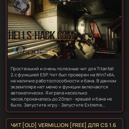
Простенький и очень полезные чит для Titanfall
2,с функцией ESP. Чит был проверен на Win7x64,
на наличие работоспособности и бана. В данном
экземпляре нет меню и функции включаются
автоматически. Я играла несколько
часов,прокачалась до 20лвл - крашей и бана не
было. Запустите игру - Запустите Extreme
Injector,нажмите "Settings" и активируйте режим
"Start in...
ЧИТ [OLD] VERMILLION [FREE] ДЛЯ CS 1.6