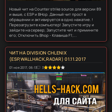
Новый чит на Сounter strike source для версии 89
и выше, с ESP и BHop. Данный чит прост в
обращении и активируется в одно нажатие. !
Перезагрузите компьютер! Запустите игру и
зайдите на сервер; Запустите чит и примините
его; Отключить Bhop - Клавиша F1;...
ЧИТ НА DIVISION CHLENIX
(ESP,WALLHACK,RADAR) 01.11.2017
01 ноя 2017, 06:13
1
2
3
4
5
3