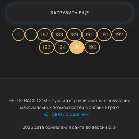
папку, кидаем наш чит с...
ЗАГРУЗИТЬ ЕЩЕ
1
...
187
188
189
190
191
192
193
194
195
196
HELLS-HACK.COM - Лучший игровой сайт для получания
максимальных возможностей в онлайн играх!
Связь с Админом
2023 дата обновления сайта до версии 2.0!