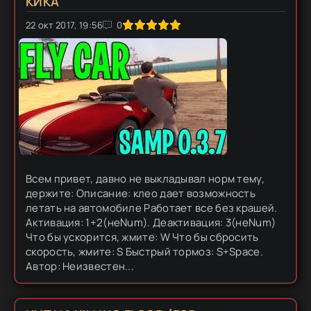
КИКА
22 окт 2017, 19:56
1
2
3
4
5
0
Всем привет, давно не выкладывал норм тему,
держите: Описание: клео дает возможность
летать на автомобиле Работает все без крашей.
Активация: 1+2(неNum). Деактивация: 3(неNum)
Что бы ускорится, жмите: W Что бы сбросить
скорость, жмите: S Быстрый тормоз: S+Space.
Автор: Неизвестен...