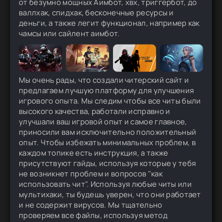
от безумно мощных Аимбот, хвх, триггербот, до
валлхак, спидхак, бесконечные ресурсы и
деньги, а также легит функционал, например как
чамсы или сайлент аимбот.
Мы очень рады, что создали читерский сайт и
предлагаем лучшую платформу для улучшения
игрового опыта. Мы следим чтобы все читы были
высокого качества, работали исправно и
улучшали ваш игровой опыт и самое главное,
приносили вам исключительно положительный
опыт. Чтобы избежать минимальных проблем, в
каждом топике есть инструкция, а также
присутствуют гайды, используя которые у тебя
не возникнет проблем и вопросов "как
использовать чит". Используя любые читы или
мультихаки, ты будешь уверен, что они работает
и не содержит вирусов. Мы тщательно
проверяем все файлы, используя метод