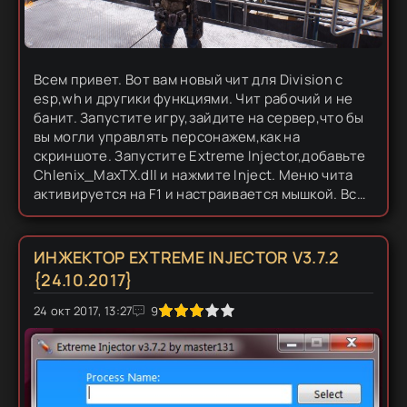
Всем привет. Вот вам новый чит для Division c
esp,wh и другики функциями. Чит рабочий и не
банит. Запустите игру,зайдите на сервер,что бы
вы могли управлять персонажем,как на
скриншоте. Запустите Extreme Injector,добавьте
Chlenix_MaxTX.dll и нажмите Inject. Меню чита
активируется на F1 и настраивается мышкой. Все
скаченные файлы должны находиться
ВМЕСТЕ,иначе настройки...
ИНЖЕКТОР EXTREME INJECTOR V3.7.2
{24.10.2017}
24 окт 2017, 13:27
1
2
3
4
5
9