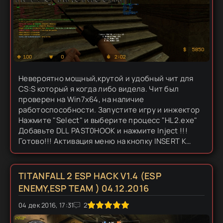
Невероятно мощный,крутой и удобный чит для
CS:S который я когда либо видела. Чит был
проверен на Win7x64, на наличие
работоспособности. Запустите игру и инжектор
Нажмите "Select" и выберите процесс "HL2.exe"
Добавьте DLL PAST0HOOK и нажмите Inject !!!
Готово!!! Активация меню на кнопку INSERT К
сожалению у меня нет возможно протестировать
чит на лиц....
TITANFALL 2 ESP HACK V1.4 (ESP
ENEMY,ESP TEAM ) 04.12.2016
04 дек 2016, 17:31
1
2
3
4
5
2