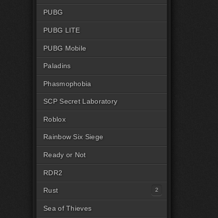
PUBG
PUBG LITE
PUBG Mobile
Paladins
Phasmophobia
SCP Secret Laboratory
Roblox
Rainbow Six Siege
Ready or Not
RDR2
Rust
Читы на Rust Steam
Sea of Thieves