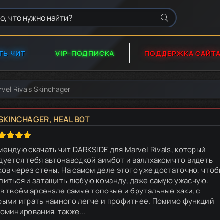
ТЬ ЧИТ
VIP-ПОДПИСКА
ПОДДЕРЖКА САЙТ
vel Rivals Skinchager
 SKINCHAGER, HEAL BOT
мендую скачать чит DARKSIDE для Marvel Rivals, который
дуется тебя автонаводкой аимбот и валлхаком что видеть
ков через стены. На самом деле этого уже достаточно, чтоб
литься и затащить любую команду, даже самую ужасную.
 в твоём арсенале самые топовые и брутальные хаки, с
рыми играть намного легче и профитнее. Помимо функций
доминирования, также...