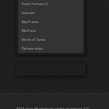
Читы на Rust Пиратка
Team Fortress 2
Valorant
WarFrame
WarFace
World of Tanks
Прочие игры
2023 дата обновления сайта до версии 2.0!