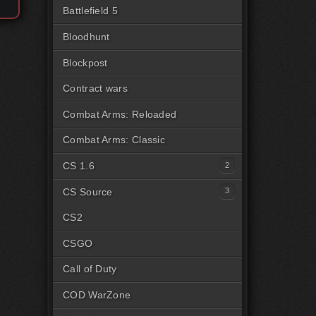
Battlefield 5
Bloodhunt
Blockpost
Contract wars
Combat Arms: Reloaded
Combat Arms: Classic
CS 1.6
Читы для CS1.6 [Steam]
CS Source
Читы для CS1.6 [Пиратка]
Читы на CSS Steam
CS2
Читы на CSS Пиратка
CSGO
Читы на CSSv34
Call of Duty
COD WarZone