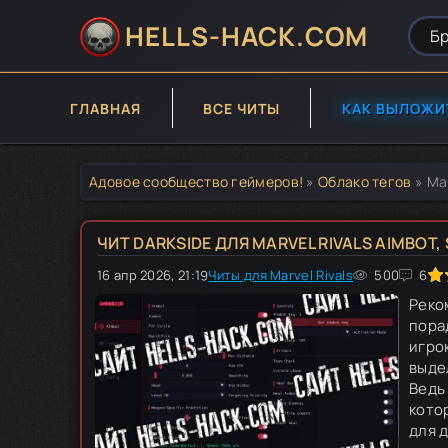
HELLS-HACK.COM
ГЛАВНАЯ
ВСЕ ЧИТЫ
КАК ВЫЛОЖИ
Адовое сообщество геймеров!
»
Облако тегов
» Mar
ЧИТ DARKSIDE ДЛЯ MARVEL RIVALS AIMBOT,
16 апр 2026, 21:19
Читы для Marvel Rivals
100
1
2
3
500
4
5
6
Реко
пора
игро
выде
Ведь
кото
для 