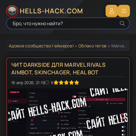
HELLS-HACK.COM
Адовое сообщество геймеров!
»
Облако тегов
» Marvel Rivals Wallhack
ЧИТ DARKSIDE ДЛЯ MARVEL RIVALS
AIMBOT, SKINCHAGER, HEAL BOT
16 апр 2026, 21:19
1
2
3
4
5
6