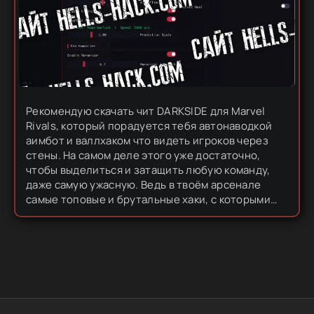
Рекомендую скачать чит DARKSIDE для Marvel
Rivals, который порадуется тебя автонаводкой
аимбот и валлхаком что видеть игроков через
стены. На самом деле этого уже достаточно,
чтобы выделиться и затащить любую команду,
даже самую ужасную. Ведь в твоём арсенале
самые топовые и брутальные хаки, с которыми
играть намного легче и профитнее. Помимо
функций для доминирования, также...