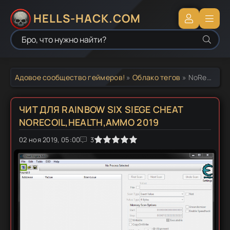
HELLS-HACK.COM
Адовое сообщество геймеров!
»
Облако тегов
» NoRecoil r6siege
ЧИТ ДЛЯ RAINBOW SIX SIEGE CHEAT
NORECOIL,HEALTH,AMMO 2019
02 ноя 2019, 05:00
1
2
3
4
5
3