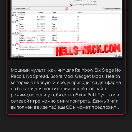
Мощный мульти-хак, чит для Rainbow Six Siege No
Recoil, No Spread, Score Mod, Gadget Mods, Health
который в первую очередь пригодится для фарма
на ботах и для достижения целей в офлайн
режиме,но если у тебя есть обход BattlEye,то и в
сетевой игре можно с ним поиграть. Данный чит
выполнен в виде табицы CE и может предложить
хороший набор функций,от бесконечных жизней
до...