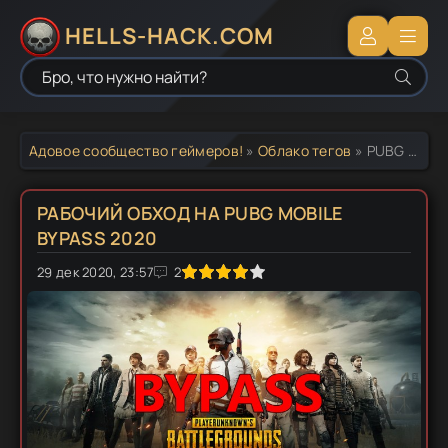
HELLS-HACK.COM
Адовое сообщество геймеров!
»
Облако тегов
» PUBG Mobile Bypass
РАБОЧИЙ ОБХОД НА PUBG MOBILE
BYPASS 2020
29 дек 2020, 23:57
1
2
3
4
5
2