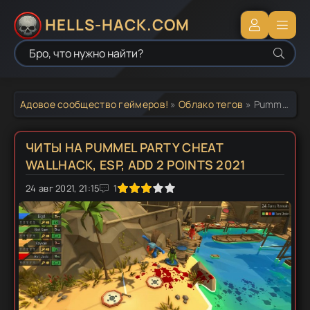
HELLS-HACK.COM
Адовое сообщество геймеров!
»
Облако тегов
» Pummel Party читы
ЧИТЫ НА PUMMEL PARTY CHEAT
WALLHACK, ESP, ADD 2 POINTS 2021
24 авг 2021, 21:15
1
2
3
4
5
1