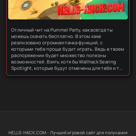
Отличный чит на Pummel Party, как всегда ты
можешь скачать бесплатно. В этом хаке
реализовано огромная пачка функций, с
которыми тебе проще будит играть. Ведь в твоем
распоряжении будет множество полезны
возможностей. Взять хотя бы Wallhack Searing
Spotlight, которые будут отмечены для тебя и ты
с легкостью сможешь их обойти и не попасть в
ловушку. Но в этом крутом хаке есть...
HELLS-HACK.COM - Лучший игровой сайт для получания