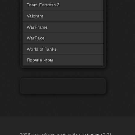
Читы на Rust Пиратка
Team Fortress 2
Valorant
WarFrame
WarFace
World of Tanks
Прочие игры
2023 дата обновления сайта до версии 2.0!