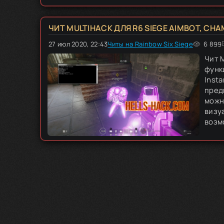
ЧИТ MULTIHACK ДЛЯ R6 SIEGE AIMBOT, CHA
27 июл 2020, 22:43
Читы на Rainbow Six Siege
100
1
2
3
6 899
4
5
Чит M
функц
Insta
пред
можн
визу
возм