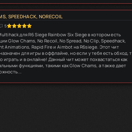
MS, SPEEDHACK, NORECOIL
5
ultihack для R6 Siege Rainbow Six Siege в котором есть
ии Glow Chams, No Recoil, No Spread, No Clip, Speedhack,
nt Animations, Rapid Fire и Aimbot на R6siege. Этот чит
назначен для игры в оффлайне, но если у тебя есть обход, 
о играть и в онлайне! Данный чит может похвастаться как
альными функциями, такими как Glow Chams, а также дает
ожность...