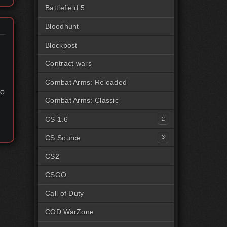
Battlefield 5
Bloodhunt
Blockpost
Contract wars
Combat Arms: Reloaded
то
Combat Arms: Classic
CS 1.6
Читы для CS1.6 [Steam]
CS Source
Читы для CS1.6 [Пиратка]
Читы на CSS Steam
CS2
Читы на CSS Пиратка
CSGO
Читы на CSSv34
Call of Duty
COD WarZone