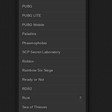
PUBG
PUBG LITE
PUBG Mobile
Paladins
Phasmophobia
SCP Secret Laboratory
Roblox
Rainbow Six Siege
Ready or Not
RDR2
Rust
Читы на Rust Steam
Sea of Thieves