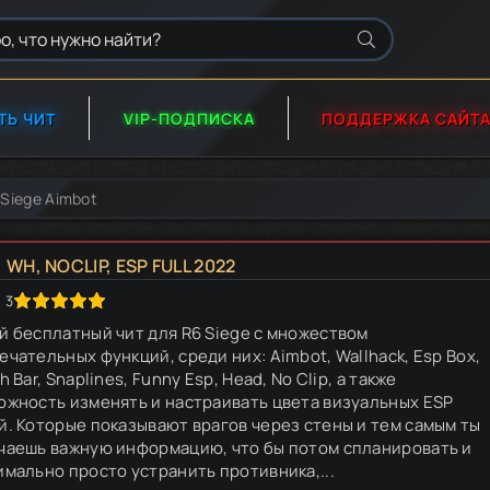
ТЬ ЧИТ
VIP-ПОДПИСКА
ПОДДЕРЖКА САЙТ
 Siege Aimbot
WH, NOCLIP, ESP FULL 2022
3
й бесплатный чит для R6 Siege с множеством
ечательных функций, среди них: Aimbot, Wallhack, Esp Box,
h Bar, Snaplines, Funny Esp, Head, No Clip, а также
ожность изменять и настраивать цвета визуальных ESP
й. Которые показывают врагов через стены и тем самым ты
чаешь важную информацию, что бы потом спланировать и
имально просто устранить противника,...