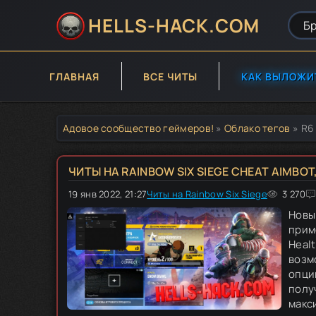
HELLS-HACK.COM
ГЛАВНАЯ
ВСЕ ЧИТЫ
КАК ВЫЛОЖИ
Адовое сообщество геймеров!
»
Облако тегов
» R6
ЧИТЫ НА RAINBOW SIX SIEGE CHEAT AIMBOT, 
19 янв 2022, 21:27
Читы на Rainbow Six Siege
100
1
2
3
3 270
4
5
Новы
прим
Healt
возм
опци
полу
макс