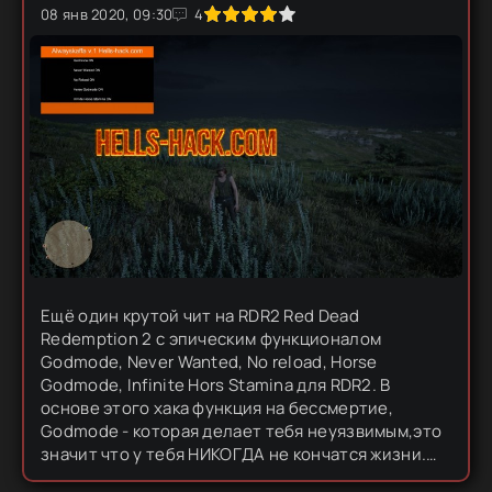
0
08 янв 2020, 09:30
1
2
3
4
5
4
Ещё один крутой чит на RDR2 Red Dead
Redemption 2 с эпическим функционалом
Godmode, Never Wanted, No reload, Horse
Godmode, Infinite Hors Stamina для RDR2. В
основе этого хака функция на бессмертие,
Godmode - которая делает тебя неуязвимым,это
значит что у тебя НИКОГДА не кончатся жизни.
Плюс ко всему в этом чите есть бессмертие и для