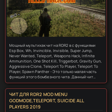
Мощный мультихак чит на RDR2 в с функциями
Esp Box, Wh, Invincible, Invisible, Super Jump,
Never Wanted, Teleport, Weapons Hack, Infinite
Ammunition, One Shot Kill, Triggerbot, Gravity Gun,
Aggressive Clone, Teleport To Player, Teleport To
Player, Spawn Panther - Это только малая часть
функций этого бомбезного чита. Данный чит
дает море возможностей для творчества.
Хочешь...
ЧИТ ДЛЯ RDR2 MOD MENU
GODMODE,TELEPORT, SUICIDE ALL
PLAYERS 2019