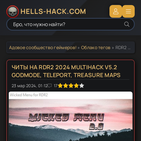
HELLS-HACK.COM
Адовое сообщество геймеров!
»
Облако тегов
» RDR2 читы
ЧИТЫ НА RDR2 2024 MULTIHACK V5.2
GODMODE, TELEPORT, TREASURE MAPS
23 мар 2024, 01:12
1
2
3
4
5
17