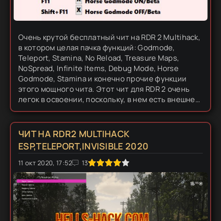
Очень крутой бесплатный чит на RDR 2 Multihack,
в котором целая пачка функций: Godmode,
Teleport, Stamina, No Reload, Treasure Maps,
NoSpread, Infinite Items, Debug Mode, Horse
Godmode, Stamina и конечно прочие функции
этого мощного чита. Этот чит для RDR 2 очень
легок в освоении, поскольку, в нем есть внешнее
меню, в котором находится список горячих
кнопок, с помощью них...
ЧИТ НА RDR2 MULTIHACK
ESP,TELEPORT,INVISIBLE 2020
11 окт 2020, 17:52
1
2
3
4
5
13