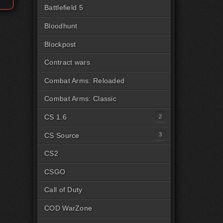
Battlefield 5
Bloodhunt
Blockpost
Contract wars
Combat Arms: Reloaded
Combat Arms: Classic
CS 1.6
Читы для CS1.6 [Steam]
CS Source
Читы для CS1.6 [Пиратка]
Читы на CSS Steam
CS2
Читы на CSS Пиратка
CSGO
Читы на CSSv34
Call of Duty
COD WarZone