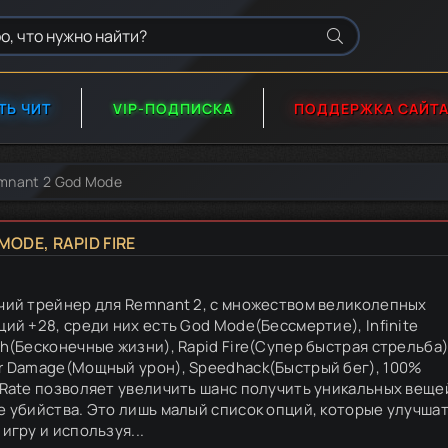
ТЬ ЧИТ
VIP-ПОДПИСКА
ПОДДЕРЖКА САЙТ
mnant 2 God Mode
ODE, RAPID FIRE
чий трейнер для Remnant 2, с множеством великолепных
ций +28, среди них есть God Mode(Бессмертие), Infinite
th(Бесконечные жизни), Rapid Fire(Супер быстрая стрельба)
r Damage(Мощный урон), Speedhack(Быстрый бег), 100%
 Rate позволяет увеличить шанс получить уникальных веще
е убийства. Это лишь малый список опций, которые улучша
игру и используя...