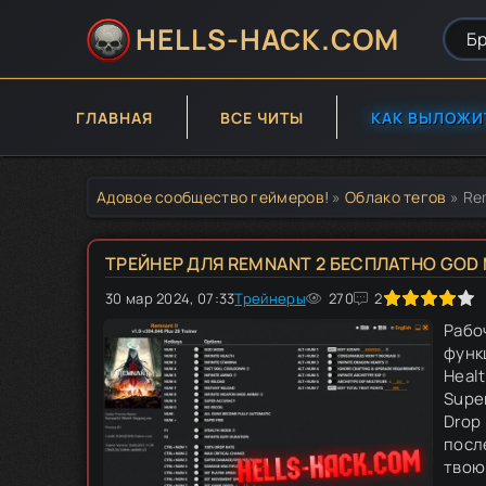
HELLS-HACK.COM
ГЛАВНАЯ
ВСЕ ЧИТЫ
КАК ВЫЛОЖИ
Адовое сообщество геймеров!
»
Облако тегов
» Re
ТРЕЙНЕР ДЛЯ REMNANT 2 БЕСПЛАТНО GOD M
30 мар 2024, 07:33
80
Трейнеры
1
2
3
270
4
5
2
Рабо
функ
Heal
Supe
Drop
посл
твою 