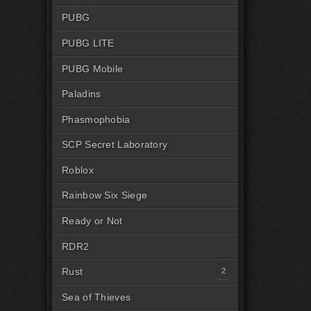
PUBG
PUBG LITE
PUBG Mobile
Paladins
Phasmophobia
SCP Secret Laboratory
Roblox
Rainbow Six Siege
Ready or Not
RDR2
Rust
Читы на Rust Steam
Sea of Thieves