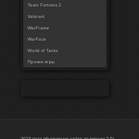
Читы на Rust Пиратка
Team Fortress 2
Valorant
WarFrame
WarFace
World of Tanks
Прочие игры
2023 дата обновления сайта до версии 2.0!