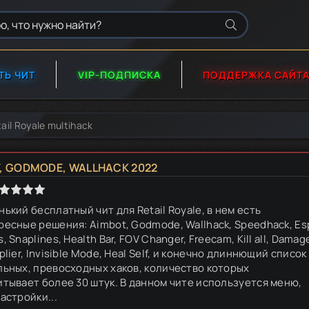
ТЬ ЧИТ
VIP-ПОДПИСКА
ПОДДЕРЖКА САЙТ
ail Royale multihack
T, GODMODE, WALLHACK 2022
ький бесплатный чит для Retail Royale, в нем есть
ресные решения: Aimbot, Godmode, Wallhack, Speedhack, Es
, Snaplines, Health Bar, FOV Changer, Freecam, Kill all, Damag
plier, Invisible Mode, Heal Self, и конечно длиннющий список
льных, превосходных хаков, количество которых
итывает более 30 штук. В данном чите используется меню,
астройки...