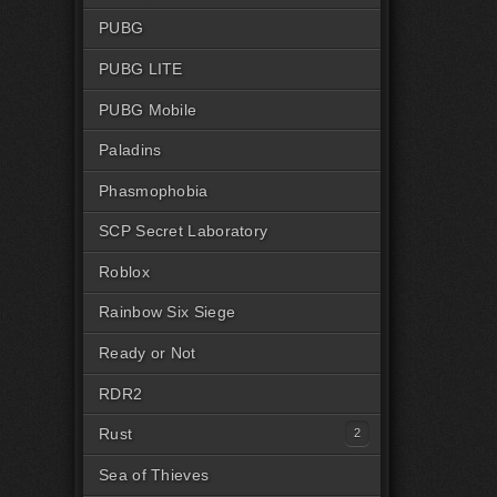
PUBG
PUBG LITE
PUBG Mobile
Paladins
Phasmophobia
SCP Secret Laboratory
Roblox
Rainbow Six Siege
Ready or Not
RDR2
Rust
Читы на Rust Steam
Sea of Thieves