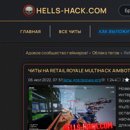
HELLS-HACK.COM
ГЛАВНАЯ
ВСЕ ЧИТЫ
КАК ВЫЛОЖИ
Адовое сообщество геймеров!
»
Облако тегов
» Ret
ЧИТЫ НА RETAIL ROYALE MULTIHACK AIMBO
06 июл 2022, 07:51
Читы для прочих игр
0
1
2
3
1 244
4
5
2
Новен
инте
Boxes
multi
оста
насч
для н