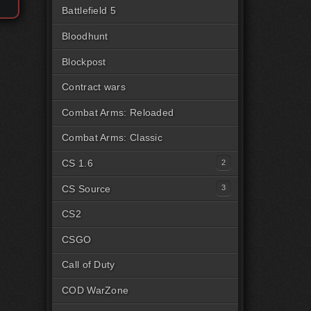
Battlefield 5
Bloodhunt
Blockpost
Contract wars
Combat Arms: Reloaded
Combat Arms: Classic
CS 1.6
Читы для CS1.6 [Steam]
CS Source
Читы для CS1.6 [Пиратка]
Читы на CSS Steam
CS2
Читы на CSS Пиратка
CSGO
Читы на CSSv34
Call of Duty
COD WarZone