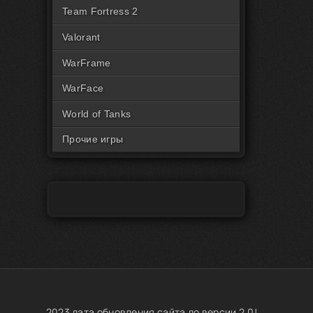
Читы на Rust Пиратка
Team Fortress 2
Valorant
WarFrame
WarFace
World of Tanks
Прочие игры
2023 дата обновления сайта до версии 2.0!