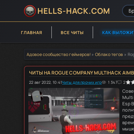
HELLS-HACK.COM
ГЛАВНАЯ
ВСЕ ЧИТЫ
КАК ВЫЛОЖИ
Адовое сообщество геймеров!
»
Облако тегов
» Ro
ЧИТЫ НА ROGUE COMPANY MULTIHACK AIMBO
22 авг 2022, 10:41
Читы для прочих игр
0
1
2
3
1 347
4
5
2
Сове
Mult
Esp B
полн
пред
врем
мышко