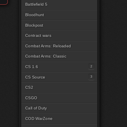
Battlefield 5
Bloodhunt
Blockpost
Contract wars
Combat Arms: Reloaded
Combat Arms: Classic
CS 1.6
Читы для CS1.6 [Steam]
CS Source
Читы для CS1.6 [Пиратка]
Читы на CSS Steam
CS2
Читы на CSS Пиратка
CSGO
Читы на CSSv34
Call of Duty
COD WarZone