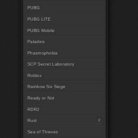
PUBG
PUBG LITE
PUBG Mobile
Paladins
Phasmophobia
SCP Secret Laboratory
Roblox
Rainbow Six Siege
Ready or Not
RDR2
Rust
Читы на Rust Steam
Sea of Thieves