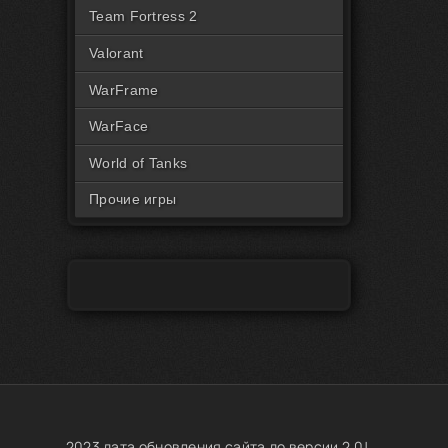
Читы на Rust Пиратка
Team Fortress 2
Valorant
WarFrame
WarFace
World of Tanks
Прочие игры
2023 дата обновления сайта до версии 2.0!