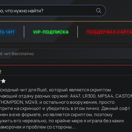
ТЬ ЧИТ
VIP-ПОДПИСКА
ПОДДЕРЖКА САЙТ
st чит бесплатно
2
сходный чит для Rust, который является скриптом
чающий отдачу разных оружий: Ak47, LR300, MP5A4, CAST
THOMPSON, M249, и остального вооружения, просто
трите на скриншот и убедитесь в этом лично. Данный софт
нен в exe формате, но является скриптом, поэтому
ужить его нереально, по крайне мере я играла без каких
заморочек и проблем со стороны...