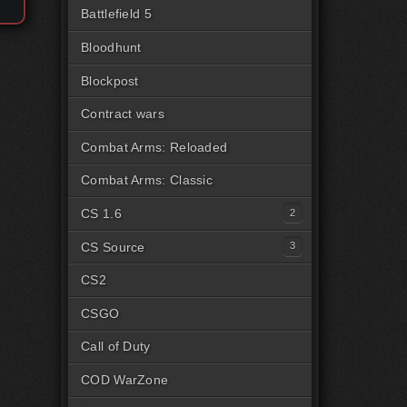
Battlefield 5
Bloodhunt
Blockpost
Contract wars
Combat Arms: Reloaded
Combat Arms: Classic
CS 1.6
Читы для CS1.6 [Steam]
CS Source
Читы для CS1.6 [Пиратка]
Читы на CSS Steam
CS2
Читы на CSS Пиратка
CSGO
Читы на CSSv34
Call of Duty
COD WarZone