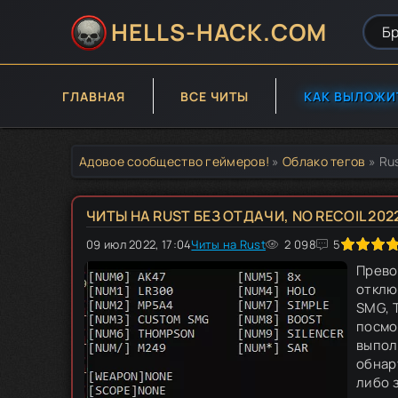
HELLS-HACK.COM
ГЛАВНАЯ
ВСЕ ЧИТЫ
КАК ВЫЛОЖИ
Адовое сообщество геймеров!
»
Облако тегов
» Ru
ЧИТЫ НА RUST БЕЗ ОТДАЧИ, NO RECOIL 202
09 июл 2022, 17:04
80
Читы на Rust
1
2
3
2 098
4
5
5
Прево
отклю
SMG, 
посмо
выпол
обнар
либо 