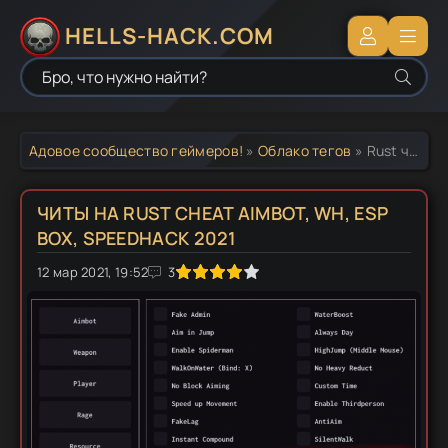
HELLS-HACK.COM
Адовое сообщество геймеров!
»
Облако тегов
» Rust читы
ЧИТЫ НА RUST CHEAT AIMBOT, WH, ESP
BOX, SPEEDHACK 2021
12 мар 2021, 19:52
1
2
3
4
5
3