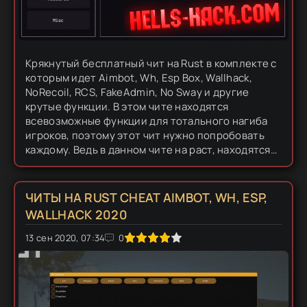
Крякнутый бесплатный чит на Rust в комплекте с
которым идет Aimbot, Wh, Esp Box, Wallhack,
NoRecoil, RCS, FakeAdmin, No Sway и другие
крутые функции. В этом чите находятся
всевозможные функции для тотального нагиба
игроков, поэтому этот чит нужно попробовать
каждому. Ведь в данном чите на раст, находятся
самый полный набор ВСЕХ ФУНКЦИЙ! Этот чит
совершенно бесплатен так как,...
ЧИТЫ НА RUST CHEAT AIMBOT, WH, ESP,
WALLHACK 2020
13 сен 2020, 07:34
1
2
3
4
5
0