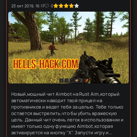
23 окт 2019, 16:17
1
2
3
4
5
0
Новый,мощный чит Aimbot на Rust Aim,который
автоматически наводит твой прицел на
противников и ведет тебя за целью. Тебе только
остается выстрелить,что бы убить вражескую
цель. Данный чит очень легок в использовании и
имеет только одну функцию Aimbot,которая
активируется на кнопку "X". Запусти игру и