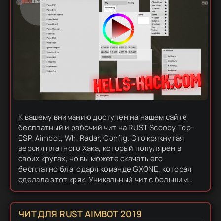
К вашему вниманию доступен на нашем сайте
бесплатный и рабочий чит на RUST Scooby Top-
ESP, Aimbot, Wh, Radar, Config. Это крякнутая
версия платного Хака, который популярен в
своих кругах, но вы можете скачать его
бесплатно благодаря команде GXONE, которая
сделала этот кряк. Уникальный чит с большим
количеством хороших функций, есть такие
функции, как: ESP, Aimbot, Radar и т.д....
ЧИТ ДЛЯ RUST AIMBOT 2019