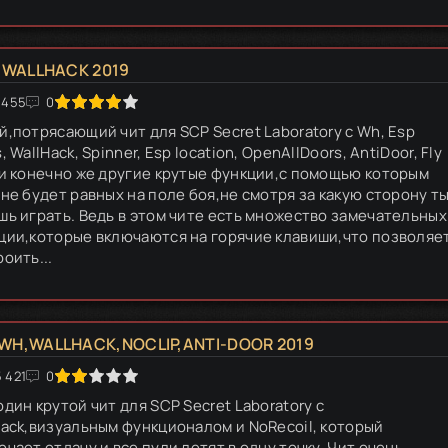
, WALLHACK 2019
1 455
4
5
0
й,потрясающий чит для SCP Secret Laboratory с Wh, Esp
, WallHack, Spinner, Esp location, OpenAllDoors, AntiDoor, Fly
 и конечно же другие крутые функции,с помощью которым
 не будет равных на поле боя,не смотря за какую сторону т
шь играть. Ведь в этом чите есть множество замечательных
ции,которые включаются на горячие клавиши,что позволяе
оить...
,WH,WALLHACK,NOCLIP,ANTI-DOOR 2019
 421
4
5
0
дин крутой чит для SCP Secret Laboratory с
hack,визуальным функционалом и NoRecoil, который
чает отдачу и все пули летят в одну точку. Чит очень