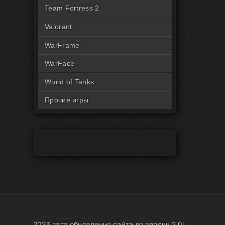
Читы на Rust Пиратка
Team Fortress 2
Valorant
WarFrame
WarFace
World of Tanks
Прочие игры
2023 дата обновления сайта до версии 2.0!