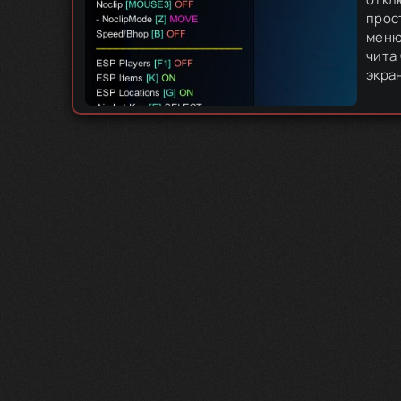
прос
меню
чита
экран