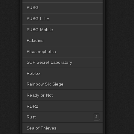
PUBG
PUBG LITE
PUBG Mobile
Paladins
Phasmophobia
SCP Secret Laboratory
Roblox
Rainbow Six Siege
Ready or Not
RDR2
Rust
Читы на Rust Steam
Sea of Thieves