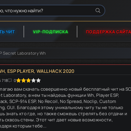
ТЬ ЧИТ
VIP-ПОДПИСКА
ПОДДЕРЖКА САЙТ
P Secret Laboratory Wh
H, ESP PLAYER, WALLHACK 2020
5 718
4
5
0
лагаю вам скачать совершенно новый бесплатный чит на S
t Laboratory, в нем ты найдешь функции Wh, Player ESP,
ack, SCP-914 ESP, No Recoil, No Spread, Noclip, Custom
ing, GUI. Благодаря этому уникальному читу ты не только
шь знать кто где, но также сможешь стрелять без отдачи и
ть сквозь стены. Этот чит дает новые возможности,
одаря которым тебе...