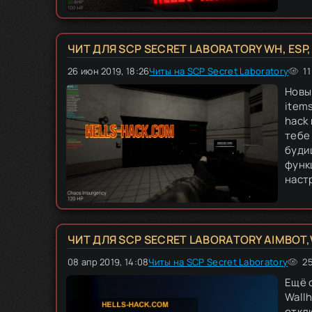
ЧИТ ДЛЯ SCP SECRET LABORATORY WH, ESP
26 июн 2019, 18:26
Читы на SCP Secret Laboratory
80
1
2
1
3
Новы
items
hack
тебе
буди
функ
настр
ЧИТ ДЛЯ SCP SECRET LABORATORY AIMBOT
08 апр 2019, 14:08
Читы на SCP Secret Laboratory
40
1
2
25
3
Ещё о
Wall
отклю