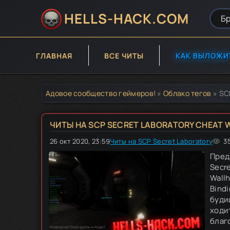
HELLS-HACK.COM
ГЛАВНАЯ
ВСЕ ЧИТЫ
КАК ВЫЛОЖИ
Адовое сообщество геймеров!
»
Облако тегов
» SC
ЧИТЫ НА SCP SECRET LABORATORY CHEAT W
26 окт 2020, 23:59
Читы на SCP Secret Laboratory
60
1
2
3
3
Пред
Secre
Wallh
Bind
буди
ходи
благ