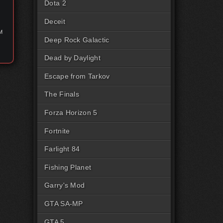
Dota 2
Deceit
м
Deep Rock Galactic
Dead by Daylight
Escape from Tarkov
The Finals
Forza Horizon 5
Fortnite
Farlight 84
Fishing Planet
Garry's Mod
GTA SA-MP
GTA 5