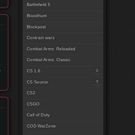
Battlefield 5
Bloodhunt
Blockpost
Contract wars
Combat Arms: Reloaded
ы
Combat Arms: Classic
т
CS 1.6
Читы для CS1.6 [Steam]
CS Source
Читы для CS1.6 [Пиратка]
Читы на CSS Steam
CS2
Читы на CSS Пиратка
CSGO
Читы на CSSv34
Call of Duty
COD WarZone