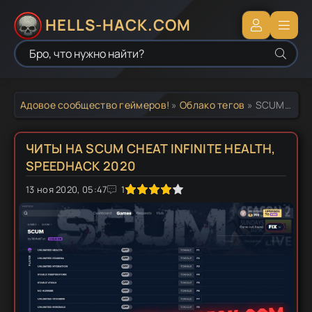
HELLS-HACK.COM
Адовое сообщество геймеров!
»
Облако тегов
» SCUM Unlimited Health
ЧИТЫ НА SCUM CHEAT INFINITE HEALTH,
SPEEDHACK 2020
13 ноя 2020, 05:47
1
2
3
4
5
1