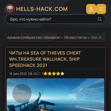
HELLS-HACK.COM
Адовое сообщество геймеров!
»
Облако тегов
» Sea of Thieves Treasure Wallhack бесплатно
ЧИТЫ НА SEA OF THIEVES CHEAT
WH,TREASURE WALLHACK, SHIP
SPEEDHACK 2021
18 дек 2021, 08:14
1
2
3
4
5
7