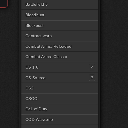
Battlefield 5
Bloodhunt
Blockpost
Contract wars
Combat Arms: Reloaded
Combat Arms: Classic
CS 1.6
Читы для CS1.6 [Steam]
CS Source
Читы для CS1.6 [Пиратка]
Читы на CSS Steam
CS2
Читы на CSS Пиратка
CSGO
Читы на CSSv34
Call of Duty
COD WarZone