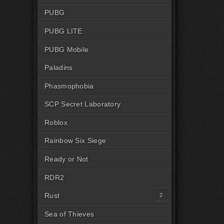
PUBG
PUBG LITE
PUBG Mobile
Paladins
Phasmophobia
SCP Secret Laboratory
Roblox
Rainbow Six Siege
Ready or Not
RDR2
Rust
Читы на Rust Steam
Sea of Thieves