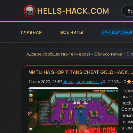
HELLS-HACK.COM
ГЛАВНАЯ
ВСЕ ЧИТЫ
КАК ВЫЛОЖИ
Адовое сообщество геймеров!
»
Облако тегов
» Sho
ЧИТЫ НА SHOP TITANS CHEAT GOLD HACK, L
11 ноя 2020, 23:57
Читы для прочих игр
40
1
2
3
2 793
4
5
0
Годн
поле
hack,
Coin
помо
возм
этом 