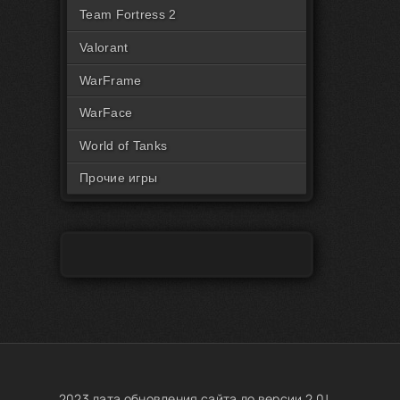
Читы на Rust Пиратка
Team Fortress 2
Valorant
WarFrame
WarFace
World of Tanks
Прочие игры
2023 дата обновления сайта до версии 2.0!