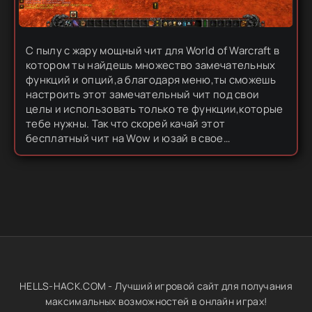
С пылу с жару мощный чит для World of Warcraft в
котором ты найдешь множество замечательных
функций и опций,а благодаря меню,ты сможешь
настроить этот замечательный чит под свои
целы и использовать только те функции,которые
тебе нужны. Так что скорей качай этот
бесплатный чит на Wow и юзай в свое
удовольствие. Заинжекть чит любым инжектором
в World of Warcraft. Инжектор...
HELLS-HACK.COM - Лучший игровой сайт для получания
максимальных возможностей в онлайн играх!