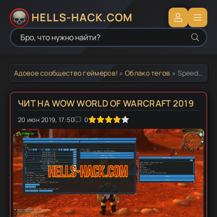
HELLS-HACK.COM
Адовое сообщество геймеров!
»
Облако тегов
» Speedhack на Wow
ЧИТ НА WOW WORLD OF WARCRAFT 2019
20 июн 2019, 17:50
1
2
3
4
5
0