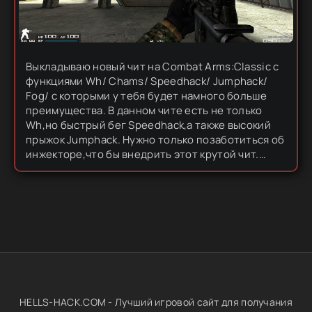
Выкладываю новый чит на Combat Arms:Classic с
функциями Wh/ Chams/ Speedhack/ Jumphack/
Fog/ с которыми у тебя будет намного больше
преимущества. В данном чите есть не только
Wh,но быстрый бег Speedhack,а также высокий
прыжок Jumphack. Нужно только позаботиться об
инжекторе,что бы внедрить этот крутой чит.
Лично я инжектил с помощью Xenos64 и методом
Manual launch. NUMPAD9...
HELLS-HACK.COM - Лучший игровой сайт для получания