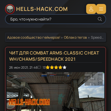
HELLS-HACK.COM
Адовое сообщество геймеров!
»
Облако тегов
» Speedhack Combat Arms:Classic
ЧИТ ДЛЯ COMBAT ARMS:CLASSIC CHEAT
WH/CHAMS/SPEEDHACK 2021
0
26 июн 2021, 21:46
1
2
3
4
5
13