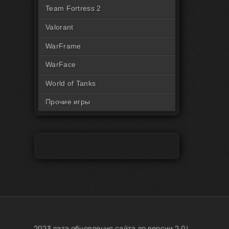
Читы на Rust Пиратка
Team Fortress 2
Valorant
WarFrame
WarFace
World of Tanks
Прочие игры
2023 дата обновления сайта до версии 2.0!