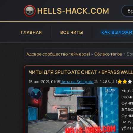
HELLS-HACK.COM
ГЛАВНАЯ
ВСЕ ЧИТЫ
КАК ВЫЛОЖИ
Адовое сообщество геймеров!
»
Облако тегов
» Spl
ЧИТЫ ДЛЯ SPLITGATE CHEAT + BYPASS WALL
15 авг 2021, 01:15
40
Читы на Splitgate
1
2
3
1 488
4
5
1
Ещё о
скач
функц
а так
функц
визу
убить