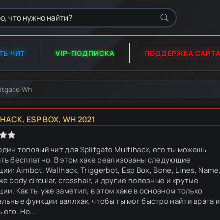
ТЬ ЧИТ
VIP-ПОДПИСКА
ПОДДЕРЖКА САЙТ
itgate Wh
HACK, ESP BOX, WH 2021
дин топовый чит для Splitgate Multihack, его ты можешь
ать бесплатно. В этом хаке реализованы следующие
ии: Aimbot, Wallhack, Triggerbot, Esp Box, Bone, Lines, Name
же body circular, crosshair, и другие полезные и крутые
ии. Как ты уже заметил, в этом хаке в основном только
альные функции валлхак, чтобы ты мог быстро найти врага 
 его. Но...