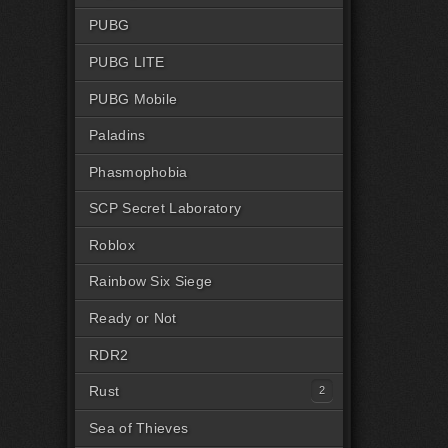
PUBG
PUBG LITE
PUBG Mobile
Paladins
Phasmophobia
SCP Secret Laboratory
Roblox
Rainbow Six Siege
Ready or Not
RDR2
Rust
Читы на Rust Steam
Sea of Thieves