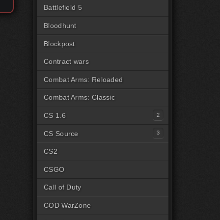
Battlefield 5
Bloodhunt
Blockpost
Contract wars
Combat Arms: Reloaded
Combat Arms: Classic
CS 1.6
Читы для CS1.6 [Steam]
CS Source
Читы для CS1.6 [Пиратка]
Читы на CSS Steam
CS2
Читы на CSS Пиратка
CSGO
Читы на CSSv34
Call of Duty
COD WarZone