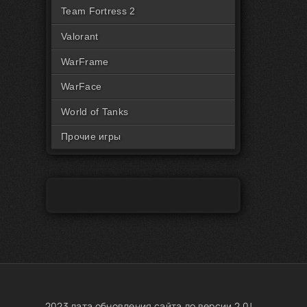
Читы на Rust Пиратка
Team Fortress 2
Valorant
WarFrame
WarFace
World of Tanks
Прочие игры
2023 дата обновления сайта до версии 2.0!