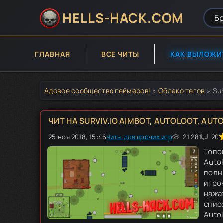
HELLS-HACK.COM
ГЛАВНАЯ
ВСЕ ЧИТЫ
КАК ВЫЛОЖИ
Адовое сообщество геймеров!
»
Облако тегов
» Sur
ЧИТ НА SURVIV.IO AIMBOT, AUTOLOOT, AUTO 
25 ноя 2018, 15:46
Читы для прочих игр
80
1
2
21 281
3
4
5
20
Топов
Auto
полн
игро
нажа
спис
Autol