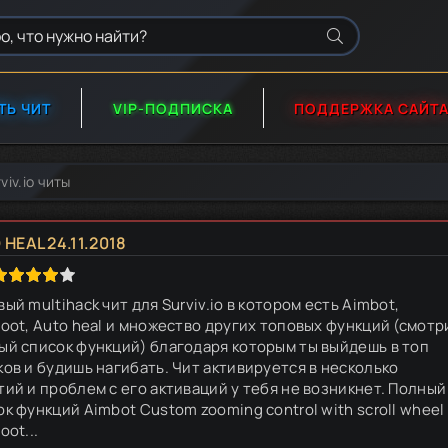
ТЬ ЧИТ
VIP-ПОДПИСКА
ПОДДЕРЖКА САЙТ
viv.io читы
HEAL 24.11.2018
ый multihack чит для Surviv.io в котором есть Aimbot,
loot, Auto heal и множество других топовых функций (смотр
ый список функций) благодаря которым ты выйдешь в топ
ков и будишь нагибать. Чит активируется в несколько
тий и проблем с его активаций у тебя не возникнет. Полный
ок функций Aimbot Custom zooming control with scroll wheel
oot...