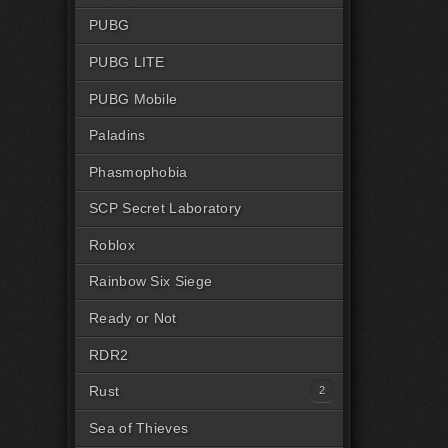
PUBG
PUBG LITE
PUBG Mobile
Paladins
Phasmophobia
SCP Secret Laboratory
Roblox
Rainbow Six Siege
Ready or Not
RDR2
Rust
Читы на Rust Steam
Sea of Thieves