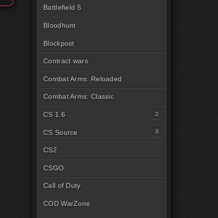
Battlefield 5
Bloodhunt
Blockpost
Contract wars
Combat Arms: Reloaded
Combat Arms: Classic
CS 1.6
Читы для CS1.6 [Steam]
CS Source
Читы для CS1.6 [Пиратка]
Читы на CSS Steam
CS2
Читы на CSS Пиратка
CSGO
Читы на CSSv34
Call of Duty
COD WarZone