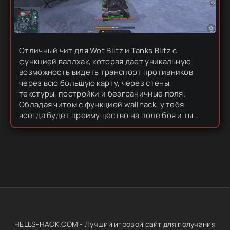
Отличный чит для Wot Blitz и Tanks Blitz с
функцией валлхак, которая дает уникальную
возможность видеть транспорт противников
через всю большую карту, через стены,
текстуры, постройки и безграничные поля.
Обладая читом с функцией wallhack, у тебя
всегда будет преимущество на поле боя и ты
гарантированно завоюешь победу в любом
матче. Данный софт не нужно инжектить, а
также...
HELLS-HACK.COM - Лучший игровой сайт для получания