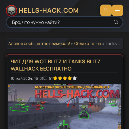
HELLS-HACK.COM
Адовое сообщество геймеров!
»
Облако тегов
» Tanks Blitz читы
ЧИТ ДЛЯ WOT BLITZ И TANKS BLITZ
WALLHACK БЕСПЛАТНО
10 май 2024, 16:01
1
2
3
4
5
51