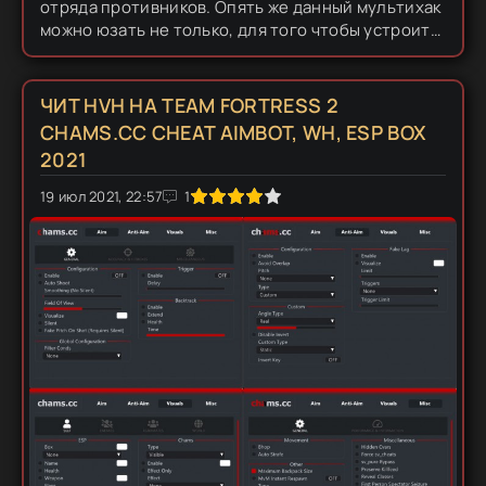
отряда противников. Опять же данный мультихак
можно юзать не только, для того чтобы устроить
в катке мясорубку, но и конечно же тупо
фаниться, троллить и...
ЧИТ HVH НА TEAM FORTRESS 2
CHAMS.CC CHEAT AIMBOT, WH, ESP BOX
2021
19 июл 2021, 22:57
1
2
3
4
5
1