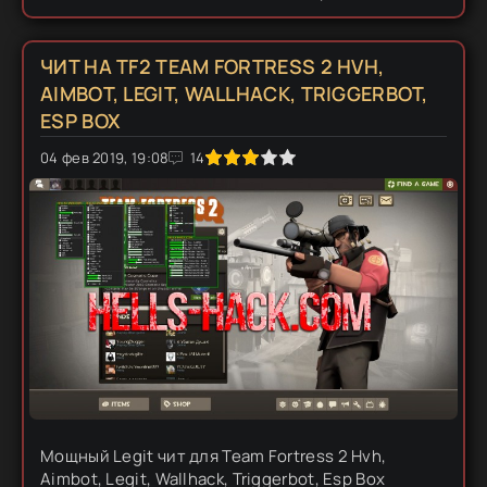
любыми приватным читом,по скольку в нем очень
много функций. Тут даже есть...
ЧИТ НА TF2 TEAM FORTRESS 2 HVH,
AIMBOT, LEGIT, WALLHACK, TRIGGERBOT,
ESP BOX
0
04 фев 2019, 19:08
1
2
3
4
5
14
Мощный Legit чит для Team Fortress 2 Hvh,
Aimbot, Legit, Wallhack, Triggerbot, Esp Box