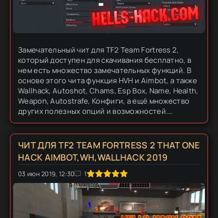
Замечательный чит для TF2 Team Fortress 2,
который доступен для скачивания бесплатно, в
нем есть множество замечательных функций. В
основе этого чита функция HVH и Aimbot, а также
Wallhack, Autoshot, Chams, Esp Box, Name, Health,
Weapon, Autostrafe, Конфиги, а ещё множество
других полезных опций и возможностей.
Посмотри на скриншот, там функций реально
много, с первого раза...
ЧИТ ДЛЯ TF2 TEAM FORTRESS 2 THAT ONE
HACK AIMBOT,WH,WALLHACK 2019
03 июн 2019, 12:30
1
2
3
4
5
1