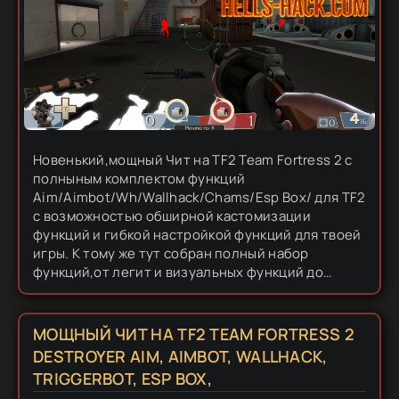
Новенький,мощный Чит на TF2 Team Fortress 2 с
полныным комплектом функций
Aim/Aimbot/Wh/Wallhack/Chams/Esp Box/ для TF2
с возможностью обширной кастомизации
функций и гибкой настройкой функций для твоей
игры. К тому же тут собран полный набор
функций,от легит и визуальных функций до
мясных,типа Aimbot. А также тут есть тестовые
функции,среди которых вид от третьего лица и...
МОЩНЫЙ ЧИТ НА TF2 TEAM FORTRESS 2
DESTROYER AIM, AIMBOT, WALLHACK,
TRIGGERBOT, ESP BOX,