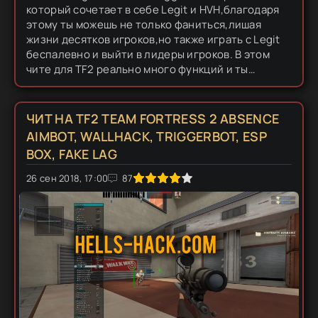
который сочетает в себе Legit и HVH,благодаря
этому ты можешь не только фаниться,лишая
жизни десятков игроков,но также играть с Legit
беспалевно и выйти в лидеры игроков. В этом
чите для TF2 реально много функций и ты
можешь их комбинировать,что бы создать
уникальный конфиг под себя!...
ЧИТ НА TF2 TEAM FORTRESS 2 ABSENCE
AIMBOT, WALLHACK, TRIGGERBOT, ESP
BOX, FAKE LAG
0
26 сен 2018, 17:00
1
2
3
4
5
87