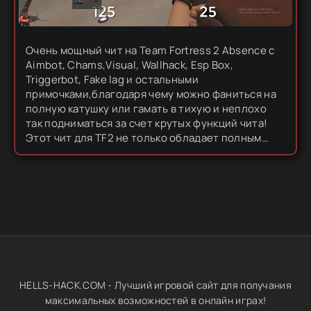
Очень мощный чит на Team Fortress 2 Absence с
Aimbot, Chams,Visual, Wallhack, Esp Box,
Triggerbot, Fake lag и остальными
примочками,благодаря чему можно фаниться на
полную катушку или гамать в тихую и неплохо
так подниматься за счет крутых функций чита!
Этот чит для TF2 не только обладает полным
комплектом функций,а также обладает
навигационным меню,которое управляется...
HELLS-HACK.COM - Лучший игровой сайт для получания
максимальных возможностей в онлайн играх!