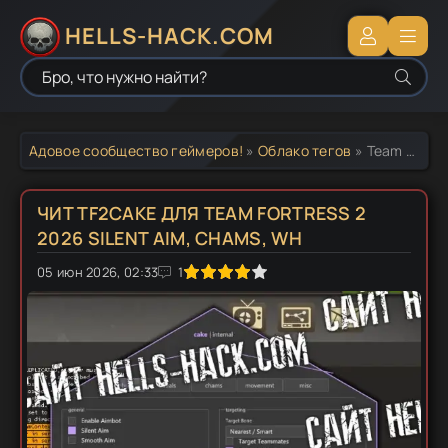
HELLS-HACK.COM
Адовое сообщество геймеров!
»
Облако тегов
» Team Fortress 2 читы
ЧИТ TF2CAKE ДЛЯ TEAM FORTRESS 2
2026 SILENT AIM, CHAMS, WH
05 июн 2026, 02:33
1
2
3
4
5
1