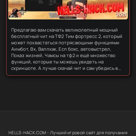
Предлагаю вам скачать великолепный мощный
бесплатный чит на ТФ2 Тим фортресс 2, который
может похвастаться потрясающими функциями
Аимбот, Вх, Валлхак, Есп бокс, автовыстрел,
Показ жизней, Чамсы на тф2 и ещё множество
функций, которые ты можешь увидеть на
скриншоте. А лучше скачай чит и сам убедись в
крутости этого чита на тф 2, чит то бесплатный и
на нем нет никаких...
HELLS-HACK.COM - Лучший игровой сайт для получания