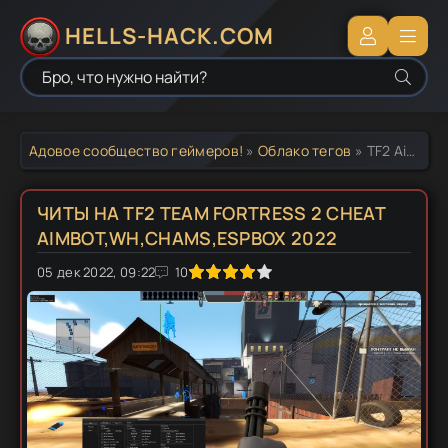
HELLS-HACK.COM
Адовое сообщество геймеров!
»
Облако тегов
» TF2 Aimbot 2021
ЧИТЫ НА TF2 TEAM FORTRESS 2 CHEAT
AIMBOT,WH,CHAMS,ESPBOX 2022
0
05 дек 2022, 09:22
1
2
3
4
5
10