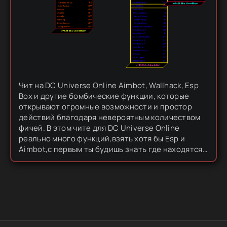
Чит на DC Universe Online Aimbot, Wallhack, Esp
Box и другие бомбические функции, которые
открывают огромные возможности и простор
действий благодаря невероятным количеством
фичей. В этом чите для DC Universe Online
реально много функций,взять хотя бы Esp и
Aimbot,с первым ты будишь знать где находятся
враги,а с вторым будешь крошить черепа!
Запусти игру и чит,вернись в...