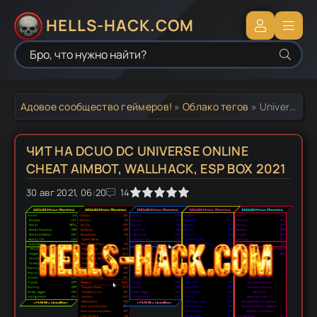
HELLS-HACK.COM
Адовое сообщество геймеров!
»
Облако тегов
» Universe Online cheat
ЧИТ НА DCUO DC UNIVERSE ONLINE
CHEAT AIMBOT, WALLHACK, ESP BOX 2021
30 авг 2021, 06:20
1
2
3
4
5
14