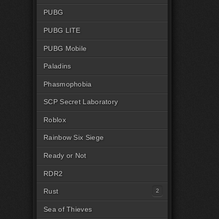
PUBG
PUBG LITE
PUBG Mobile
Paladins
Phasmophobia
SCP Secret Laboratory
Roblox
Rainbow Six Siege
Ready or Not
RDR2
Rust
Читы на Rust Steam
Sea of Thieves