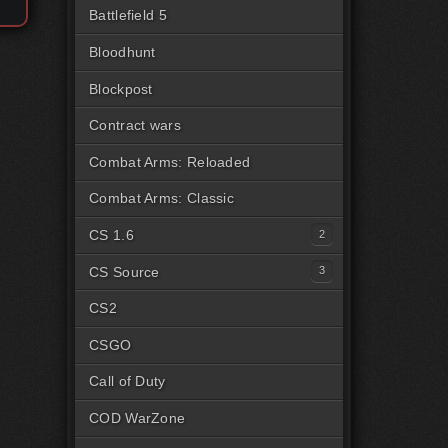
Battlefield 5
Bloodhunt
Blockpost
Contract wars
Combat Arms: Reloaded
Combat Arms: Classic
CS 1.6
Читы для CS1.6 [Steam]
CS Source
Читы для CS1.6 [Пиратка]
Читы на CSS Steam
CS2
Читы на CSS Пиратка
CSGO
Читы на CSSv34
Call of Duty
COD WarZone