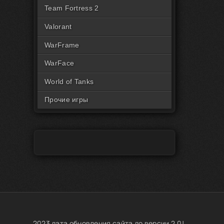
Читы на Rust Пиратка
Team Fortress 2
Valorant
WarFrame
WarFace
World of Tanks
Прочие игры
2023 дата обновления сайта до версии 2.0!