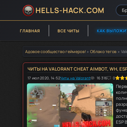
HELLS-HACK.COM
ГЛАВНАЯ
ВСЕ ЧИТЫ
КАК ВЫЛОЖИ
Адовое сообщество геймеров!
»
Облако тегов
» Val
ЧИТЫ НА VALORANT CHEAT AIMBOT, WH, ESP
17 июл 2020, 14:52
100
Читы на Valorant
1
2
3
16 316
4
5
0
Перв
коли
полн
разр
функ
дост
ESP B