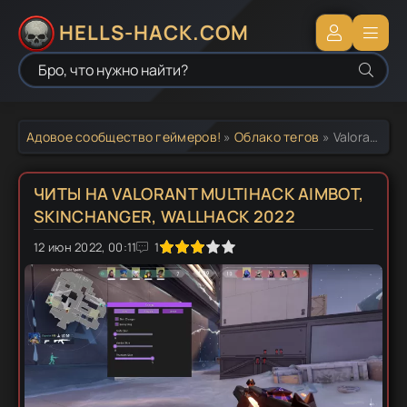
HELLS-HACK.COM
Адовое сообщество геймеров!
»
Облако тегов
» Valorant Wallhack бесплатно
ЧИТЫ НА VALORANT MULTIHACK AIMBOT,
SKINCHANGER, WALLHACK 2022
12 июн 2022, 00:11
1
2
3
4
5
1