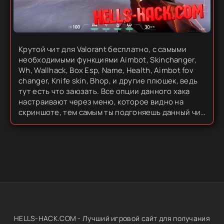
Крутой чит для Valorant бесплатно, с самыми
необходимыми функциями Aimbot, Skinchanger,
Wh, Wallhack, Box Esp, Name, Health, Aimbot fov
changer, Knife skin, Bhop, и другие плюшек, ведь
тут есть что заюзать. Все опции данного хака
настраивают через меню, которое видно на
скриншоте, тем самым ты подгоняешь данный чит
исключительно под свои нужды. Этот софт очень
крутой, обладает...
HELLS-HACK.COM - Лучший игровой сайт для получания