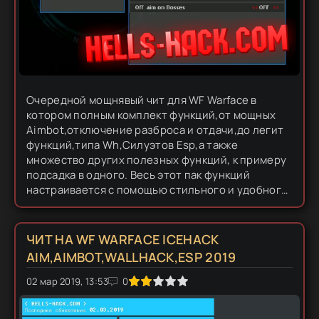
Очередной мощнявый чит для WF Warface в
котором полным комплект функций,от мощных
Aimbot,отключение разброса и отдачи,до легит
функций,типа Wh,Силуэтов Esp,а также
множество других полезных функций, к примеру
подсадка в одного. Весь этот пак функций
настраивается с помощью стильного и удобного
меню,которое включается и отключается на
кнопку HOME - так что тебя не должно...
ЧИТ НА WF WARFACE ICEHACK
AIM,AIMBOT,WALLHACK,ESP 2019
02 мар 2019, 13:53
1
2
3
4
5
0