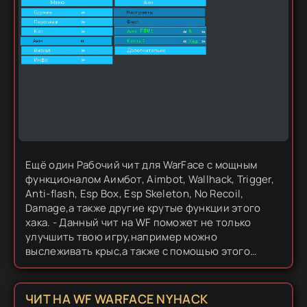
Ещё один Рабочий чит для WarFace с мощным
функционалом Аимбот, Aimbot, Wallhack, Trigger,
Anti-flash, Esp Box, Esp Skeleton, No Recoil,
Damage,а также другие крутые функции этого
хака. - Данный чит на WF поможет не только
улучшить твою игру,например можно
выслеживать крыс,а также с помощью этого
замечательного чита можно повеселиться,снося
врагов пачками врагов,подрывая им...
ЧИТ НА WF WARFACE NYHACK