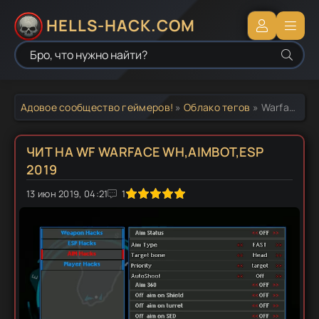
HELLS-HACK.COM
Адовое сообщество геймеров!
»
Облако тегов
» Warface Aimbot
ЧИТ НА WF WARFACE WH,AIMBOT,ESP
2019
13 июн 2019, 04:21
1
2
3
4
5
1