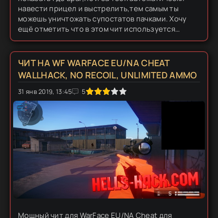
навести прицел и выстрелить,тем самым ты
можешь уничтожать супостатов пачками. Хочу
ещё отметить что в этом чит используется
прикольное, очень оригинальное меню,которое
выполнено в виде текста и ты...
ЧИТ НА WF WARFACE EU/NA CHEAT
WALLHACK, NO RECOIL, UNLIMITED AMMO
31 янв 2019, 13:45
1
2
3
4
5
5
Мощный чит для WarFace EU/NA Cheat для