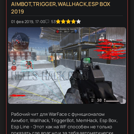
AIMBOT,TRIGGER,WALLHACK,ESP BOX
2019
0
01 фев 2019, 17:00
1
2
3
4
5
53
Рабочий чит для WarFace с функционалом
Аимбот, Wallhack, TriggerBot, MemHack, Esp Box,
Esp Line - Этот хак на WF способен не только
показать где враг,но и за тебя автоматически