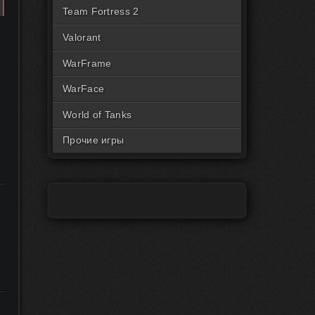
Читы на Rust Пиратка
Team Fortress 2
Valorant
WarFrame
WarFace
World of Tanks
Прочие игры