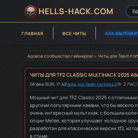
HELLS-HACK.COM
ГЛАВНАЯ
ВСЕ ЧИТЫ
КАК ВЫЛОЖИ
Адовое сообщество геймеров!
»
Читы для Team Fort
ЧИТЫ ДЛЯ TF2 CLASSIC MULTIHACK 2025 AI
06 фев 2025, 17:42
Читы для Team Fortress 2
80
1
2
3
2 714
4
5
Мощный чит для TF2 Classic 2025 с отличными 
другими популярными хаками, что бы весело п
очень интересный мультихак, с большим коли
опции Melee, которая улучшает холодное оруж
разработан для классической версии tf2, кото
в стиме.