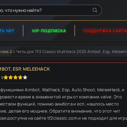
ТЬ ЧИТ
VIP-ПОДПИСКА
ПОДДЕРЖКА САЙТ
ress 2
» Читы для TF2 Classic Multihack 2025 Aimbot, Esp, MeleeHac
MBOT, ESP, MELEEHACK
9
функциями Aimbot, Wallhack, Esp, Auto Shoot, MeleeHack, и
ровести время в знаменитой игры от компании valve. Это
чеством функций, помимо аимбота и есп, нашлось место
ие, делая его мощнее. Обратите внимание, что этот чит
рая доступна на сайте tf2classic.com и не подходит для игр