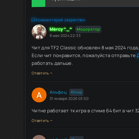
Комментарий закреплен
Mercy^_^
Модератор
8 мая 2024 22:33
Чит для TF2 Classic обновлен 8 мая 2024 года,
Если чит понравится, пожалуйста отправьте
работать дальше.
Ответить
Альфоц
Юзер
31 января 2026 03:50
Читне работает тк игра в стиме 64 бит а чит 
Ответить