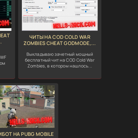
HEAT
ЧИТЫ НА COD COLD WAR
.
ZOMBIES CHEAT GODMODE,...
ь
Выкладываю зачетный мощный
 WF
бесплатный чит на COD Cold War
ком
Zombies, в котором нашлось...
МБОТ НА PUBG MOBILE