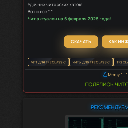
Удачных читерских каток!
Вот и все^^
Чит актуален на 6 февраля 2025 года!
СКАЧАТЬ
КАК ИН
ЧИТ ДЛЯ TF2 CLASSIC
ЧИТЫ ДЛЯ TF2 CLASSIC
TF2 CL
Mercy^_^
ПОДЕЛИСЬ ЧИТО
РЕКОМЕНДУЕМ