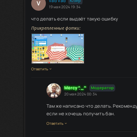
vad vad
Юзер
19 мая 2024 19:34
что делать если выдаёт такую ошибку
Прикрепленные фотки:
Ответить
Mercy^_^
Модератор
20 мая 2024 00:34
Там же написано что делать. Рекоменду
если не хочешь получить бан.
Ответить