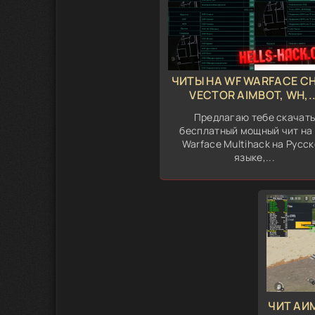
ЧИТЫ НА WF WARFACE C
VECTOR AIMBOT, WH,..
Предлагаю тебе скачат
бесплатный мощный чит на
Warface Multihack на Русс
языке,...
ЧИТ АИ