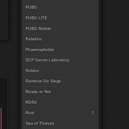
PUBG
PUBG LITE
PUBG Mobile
Paladins
Phasmophobia
SCP Secret Laboratory
Roblox
Rainbow Six Siege
Ready or Not
RDR2
Rust
Читы на Rust Steam
Sea of Thieves