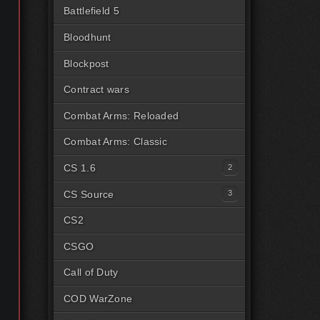
Battlefield 5
Bloodhunt
Blockpost
Contract wars
Combat Arms: Reloaded
Combat Arms: Classic
CS 1.6
Читы для CS1.6 [Steam]
CS Source
Читы для CS1.6 [Пиратка]
Читы на CSS Steam
CS2
Читы на CSS Пиратка
CSGO
Читы на CSSv34
Call of Duty
COD WarZone