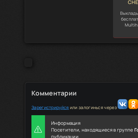
CHE
Выклад
бесплат
Multih
Комментарии
Зарегистрируйся
или залогинься через
Информация
Посетители, находящиеся в группе
Г
публикации.