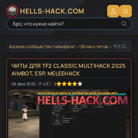
HELLS-HACK.COM
Адовое сообщество геймеров!
»
Облако тегов
» TF2 Classic читы
ЧИТЫ ДЛЯ TF2 CLASSIC MULTIHACK 2025
AIMBOT, ESP, MELEEHACK
06 фев 2025, 17:42
1
2
3
4
5
9